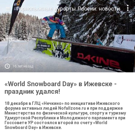

Горнолыжные курорты России: новости

16 лет назад
«World Snowboard Day» в Ижевске -
праздник удался!
18 декабря в ГЛЦ «Нечкино» по инициативе Ижевского
форума активных людей Nofallzone.ru и при поддержке
Министерства по физической культуре, спорту и туризму
Удмуртской Республики и Молодежного парламента при
Госсовете УР состоялся второй по счету «World
Snowboard Day» в Ижевске.