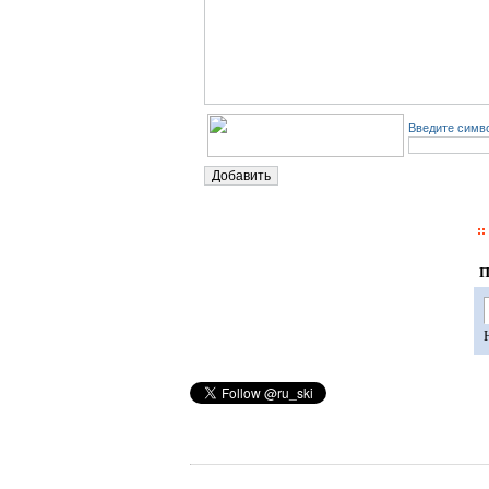
Введите симво
П