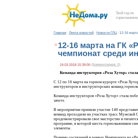
Твой гид по
горнолыжному
Главная
/
Лента новостей
/
Новости ГЛЦ
/
12-16 март
12-16 марта на ГК 
чемпионат среди ин
(Комментариев: 0)
19.03.2018 15:39:00
Команда инструкторов «Роза Хутор» стал
С 12 по 16 марта на горном курорте «Роза Хут
инструкторов и инструкторских команд горнол
Команда инструкторов «Роза Хутор» стала побе
зачете.
В мероприятии приняли участие 140 представит
команд проходили на участках трасс Мужской 
продемонстрировали свое мастерство в гигантск
программе, в которой шесть горнолыжников си
элементы.
Помимо состязаний в рамках Чемпионата на «Р