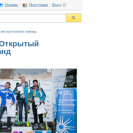
Отзывы
|
Попутчики
|
Вход
 инструкторских команд
й Открытый
анд