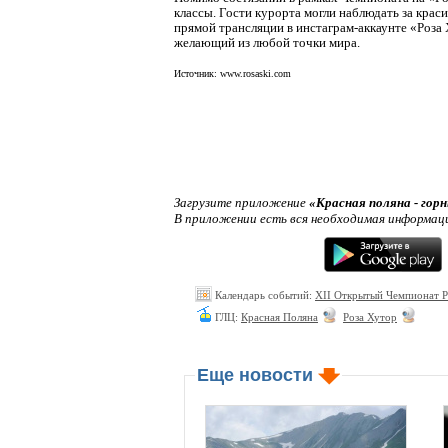
классы. Гости курорта могли наблюдать за кра
прямой трансляции в инстаграм-аккаунте «Роза
желающий из любой точки мира.
Источник: www.rosaski.com
Загрузите приложение
«Красная поляна - гор
В приложении есть вся необходимая информац
Календарь событий:
ХII Открытый Чемпионат Р
ГЛЦ:
Красная Поляна
Роза Хутор
Еще новости