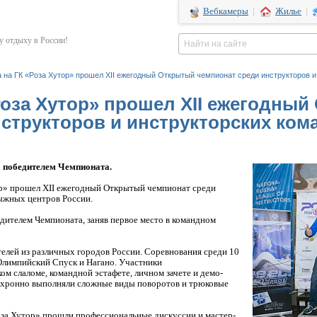
Вебкамеры
|
Жилье
|
 отдыху в России!
а на ГК «Роза Хутор» прошел ХII ежегодный Открытый чемпионат среди инструкторов и
«Роза Хутор» прошел ХII ежегодны
структоров и инструкторских ком
а победителем Чемпионата.
ор» прошел ХII ежегодный Открытый чемпионат среди
ыжных центров России.
дителем Чемпионата, заняв первое место в командном
елей из различных городов России. Соревнования среди 10
Олимпийский Спуск и Нагано. Участники
ом слаломе, командной эстафете, личном зачете и демо-
нхронно выполняли сложные виды поворотов и трюковые
оза Хутор» прошли профессиональные дискуссии и мастер-