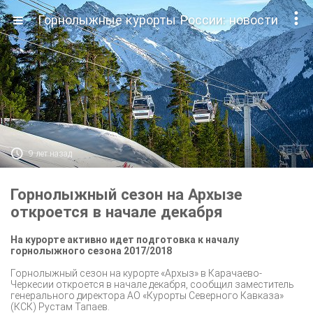

Горнолыжные курорты России: новости

9 лет назад
Горнолыжный сезон на Архызе
откроется в начале декабря
На курорте активно идет подготовка к началу
горнолыжного сезона 2017/2018
Горнолыжный сезон на курорте «Архыз» в Карачаево-
Черкесии откроется в начале декабря, сообщил заместитель
генерального директора АО «Курорты Северного Кавказа»
(КСК) Рустам Тапаев.