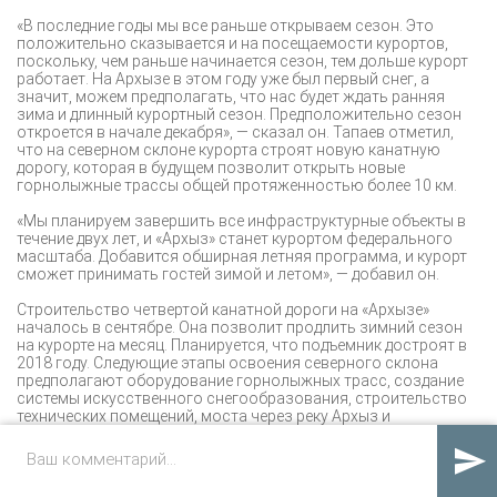
«В последние годы мы все раньше открываем сезон. Это
положительно сказывается и на посещаемости курортов,
поскольку, чем раньше начинается сезон, тем дольше курорт
работает. На Архызе в этом году уже был первый снег, а
значит, можем предполагать, что нас будет ждать ранняя
зима и длинный курортный сезон. Предположительно сезон
откроется в начале декабря», — сказал он. Тапаев отметил,
что на северном склоне курорта строят новую канатную
дорогу, которая в будущем позволит открыть новые
горнолыжные трассы общей протяженностью более 10 км.
«Мы планируем завершить все инфраструктурные объекты в
течение двух лет, и «Архыз» станет курортом федерального
масштаба. Добавится обширная летняя программа, и курорт
сможет принимать гостей зимой и летом», — добавил он.
Строительство четвертой канатной дороги на «Архызе»
началось в сентябре. Она позволит продлить зимний сезон
на курорте на месяц. Планируется, что подъемник достроят в
2018 году. Следующие этапы освоения северного склона
предполагают оборудование горнолыжных трасс, создание
системы искусственного снегообразования, строительство
технических помещений, моста через реку Архыз и
автомобильных дорог.

Курорт «Архыз» открылся в тестовом режиме в декабре 2013
года. В двух туристических деревнях — Романтик и Лунная