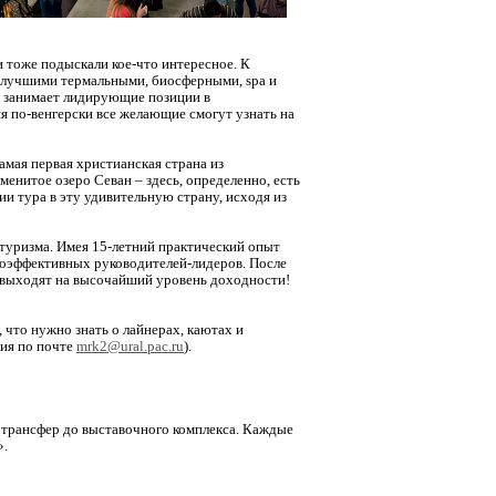
и тоже подыскали кое-что интересное. К
с лучшими термальными, биосферными, spa и
я занимает лидирующие позиции в
я по-венгерски все желающие смогут узнать на
амая первая христианская страна из
енитое озеро Севан – здесь, определенно, есть
ии тура в эту удивительную страну, исходя из
туризма. Имея 15-летний практический опыт
коэффективных руководителей-лидеров. После
 выходят на высочайший уровень доходности!
 что нужно знать о лайнерах, каютах и
ция по почте
mrk2@ural.pac.ru
).
 трансфер до выставочного комплекса. Каждые
».