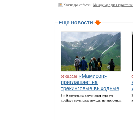
Календарь событий:
Международная туристиче
Еще новости
«Мамисон»
07.08.2026
приглашает на
трекинговые выходные
8 и 9 августа на осетинском курорте
пройдут групповые походы по экотропам