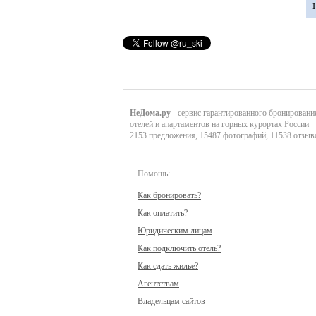
НеДома.ру
- сервис гарантированного бронировани
отелей и апартаментов на горных курортах России
2153 предложения, 15487 фотографий, 11538 отзыв
Помощь:
Как бронировать?
Как оплатить?
Юридическим лицам
Как подключить отель?
Как сдать жилье?
Агентствам
Владельцам сайтов