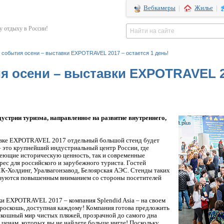
Вебкамеры
|
Жилье
|
 отдыху в России!
о события осени – выставки EXPOTRAVEL 2017 – остается 1 день!
я осени – выставки EXPOTRAVEL 20
стрии туризма, направленное на развитие внутреннего,
авке EXPOTRAVEL 2017 отдельный большой стенд будет
 это крупнейший индустриальный центр России, где
еющие историческую ценность, так и современные
ес для российского и зарубежного туриста. Гостей
К-Холдинг, Уралвагонзавод, Белоярская АЭС. Стенды таких
ьзуются повышенным вниманием со стороны посетителей
 EXPOTRAVEL 2017 – компания Splendid Asia – на своем
 роскошь, доступная каждому! Компания готова предложить
кошный мир чистых пляжей, прозрачной до самого дна
 ценам, которых вы не найдете больше нигде! Поскольку