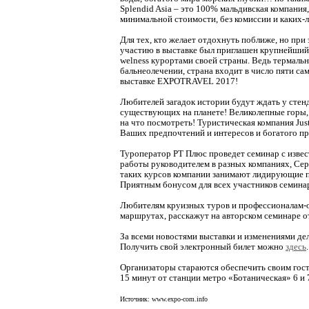
Splendid Asia – это 100% мальдивская компания
минимальной стоимости, без комиссии и каких-л
Для тех, кто желает отдохнуть поближе, но при
участию в выставке был приглашен крупнейший
welness курортами своей страны. Ведь термаль
бальнеолечении, страна входит в число пяти са
выставке EXPOTRAVEL 2017!
Любителей загадок истории будут ждать у стенд
существующих на планете! Великолепные горы, 
на что посмотреть! Туристическая компания Jus
Ваших предпочтений и интересов и богатого п
Туроператор РТ Плюс проведет семинар с изве
работы руководителем в разных компаниях, Се
таких курсов компании занимают лидирующие п
Приятным бонусом для всех участников семина
Любителям круизных туров и профессионалам-орг
маршрутах, расскажут на авторском семинаре от
За всеми новостями выставки и изменениями д
Получить свой электронный билет можно
здесь
.
Организаторы стараются обеспечить своим гост
15 минут от станции метро «Ботаническая» 6 
Источник: www.expo-com.info