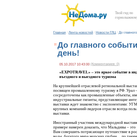
Твой гид по
горнолыжному
Главная
/
Лента новостей
/
Новости ГЛЦ
/
До главног
До главного событи
день!
(Комментариев: 0)
05.10.2017 10:43:00
«EXPOTRAVEL» – это яркое событие в инду
въездного и выездного туризма
На крупнейшей отраслевой региональной выст
посвящен промышленному туризму в РФ. Урал –
сосредоточены как промышленные объекты, им
индустриальные гиганты, представляющие интер
выставки ждет знакомство с экспонентами: УГМ
крупных компаний-лидеров отрасли всегда пол
выставки.
Иностранный участник международной выставки
примере намерен доказать, что Мальдивы – это
Вам совершить потрясающее путешествие в рос
воды, богатого мира морских глубин… по таким