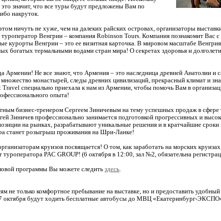
, это значит, что все туры будут предложены Вам по
ибо накруток.
 этом ничуть не хуже, чем на далеких райских островах, организаторы выставк
 туроператор Венгрии – компания Robinson Tours. Компания познакомит Вас 
ные курорты Венгрии – это ее визитная карточка. В мировом масштабе Венгри
мых богатых термальными водами стран мира! О секретах здоровья и долголети
а Армении! Не все знают, что Армения – это наследница древней Анатолии и с
множество монастырей, следы древних цивилизаций, прекрасный климат и знам
t Travel специально приехала к нам из Армении, чтобы помочь Вам в организац
рофессионального опыта!
стным бизнес-тренером Сергеем Зиничевым на тему успешных продаж в сфере 
ргей Зиничев профессионально занимается подготовкой прогрессивных и высо
озиции на рынках, разрабатывают уникальные решения и в кратчайшие сроки
ра станет розыгрыш проживания на Шри-Ланке!
анизаторам круизов посвящается! О том, как заработать на морских круизах,
 туроператора PAC GROUP! (6 октября в 12:00, зал №2, обязательна регистра
еловой программы Вы можете следить
здесь
.
ям не только комфортное пребывание на выставке, но и предоставить удобный
и 7 октября будут ходить бесплатные автобусы до МВЦ «Екатеринбург-ЭКСПО