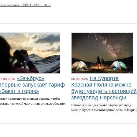
ская выставка EXPOTRAVEL 2017
«Эльбрус»
На Курорте
07.08.2026
06.08.2026
впервые запускает тариф
Красная Поляна можно
«Закат в горах»
будет увидеть настоящий
звездопад Персеиды
Билет позволяет подняться наверх, чтобы
застать «золотой час», и спуститься обратно
Наблюдать за десятками падающих звёзд
можно будет в высокогорной долине Цирк-