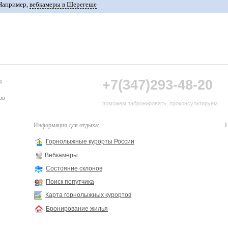
Например,
вебкамеры в Шерегеше
+7(347)293-48-20
я
ов
поможем забронировать, проконсультируем
Информация для отдыха:
П
Горнолыжные курорты России
Вебкамеры
Состояние склонов
Поиск попутчика
Карта горнолыжных курортов
Бронирование жилья