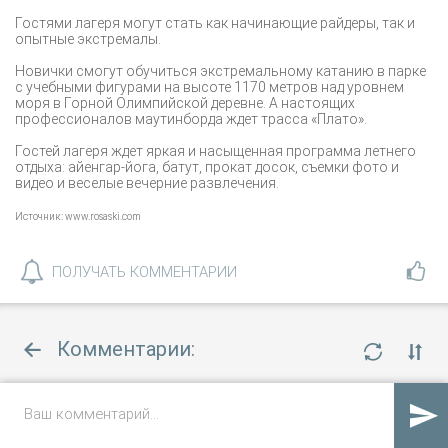
Гостями лагеря могут стать как начинающие райдеры, так и
опытные экстремалы.
Новички смогут обучиться экстремальному катанию в парке
с учебными фигурами на высоте 1170 метров над уровнем
моря в Горной Олимпийской деревне. А настоящих
профессионалов маутинборда ждет трасса «Плато».
Гостей лагеря ждет яркая и насыщенная программа летнего
отдыха: айенгар-йога, батут, прокат досок, съемки фото и
видео и веселые вечерние развлечения.
Источник: www.rosaski.com
ПОЛУЧАТЬ КОММЕНТАРИИ
Комментарии:
пока нет комментариев
