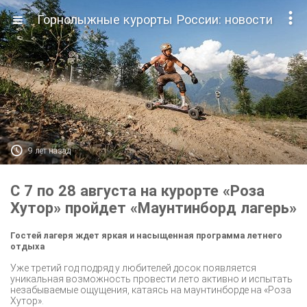

Горнолыжные курорты России: новости

9 лет назад
С 7 по 28 августа на курорте «Роза
Хутор» пройдет «Маунтинборд лагерь»
Гостей лагеря ждет яркая и насыщенная программа летнего
отдыха
Уже третий год подряд у любителей досок появляется
уникальная возможность провести лето активно и испытать
незабываемые ощущения, катаясь на маунтинборде на «Роза
Хутор».