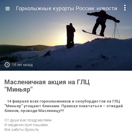

Горнолыжные курорты России: новости

16 лет назад
Масленичная акция на ГЛЦ
"Миньяр"
14 февраля всех горнолыжников и сноубордистов на ГЛЦ
"Миньяр" угощают блинами. Приехал покататься – отведай
блинов, проводи Масленицу!!!
От души вас поздравляем
И сердечно приглашаем:
Все заботы бросьте,