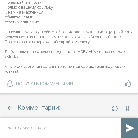
Приезжайте в гости,
Прямо к нашему крыльцу
К нам на Масленицу.
Убедитесь сами:
Угостим блинами!!!
Напоминаем, что у любителей новых экстремальных ощущений есть
возможность испытать зимнее развлечение «Снежный банан».
Прокатитесь с ветерком по бескрайнему снегу!
Любителям велосипедов предлагается НОВИНКА - велоснегоходы
«Ktrak».
А также - карточки постоянных клиентов со скидками ждут своих
хозяев!!!
ПОЛУЧАТЬ КОММЕНТАРИИ
Комментарии:
пока нет комментариев
