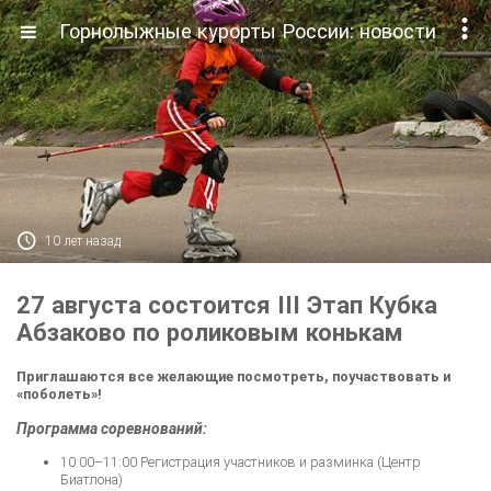

Горнолыжные курорты России: новости

10 лет назад
27 августа состоится III Этап Кубка
Абзаково по роликовым конькам
Приглашаются все желающие посмотреть, поучаствовать и
«поболеть»!
Программа соревнований:
10:00–11:00 Регистрация участников и разминка (Центр
Биатлона)