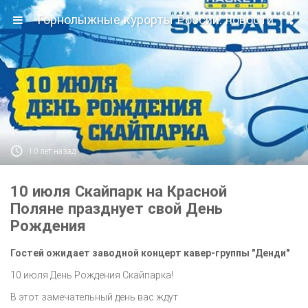

Горнолыжные курорты России: новости

10 лет назад
10 июля Скайпарк на Красной
Поляне празднует свой День
Рождения
Гостей ожидает заводной концерт кавер-группы "Денди"
10 июля День Рождения Скайпарка!
В этот замечательный день вас ждут
: