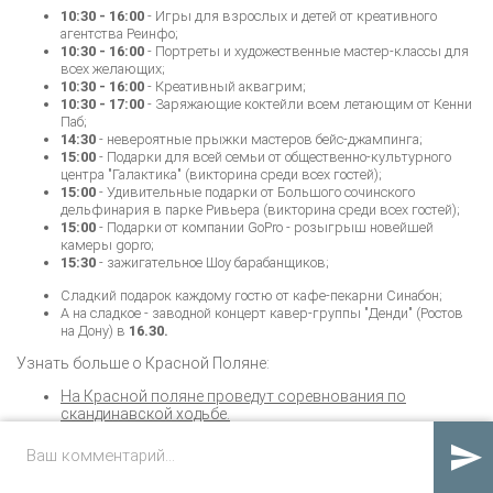
10:30 - 16:00
- Игры для взрослых и детей от креативного
агентства Реинфо;
10:30 - 16:00
- Портреты и художественные мастер-классы для
всех желающих;
10:30 - 16:00
- Креативный аквагрим;
10:30 - 17:00
- Заряжающие коктейли всем летающим от Кенни
Паб;
14:30
- невероятные прыжки мастеров бейс-джампинга;
15:00
-
Подарки для всей семьи от общественно-культурного
центра "Галактика" (викторина среди всех гостей);
15:00
- Удивительные подарки от Большого сочинского
дельфинария в парке Ривьера (викторина среди всех гостей);
15:00
- Подарки от компании GoPro - розыгрыш новейшей
камеры gopro;
15:30
- зажигательное Шоу барабанщиков;
Сладкий подарок каждому гостю от кафе-пекарни Синабон;
А на сладкое - заводной концерт кавер-группы "Денди" (Ростов
на Дону) в
16.30.
Узнать больше о Красной Поляне:
На Красной поляне проведут соревнования по
скандинавской ходьбе.

ПОЛУЧАТЬ КОММЕНТАРИИ