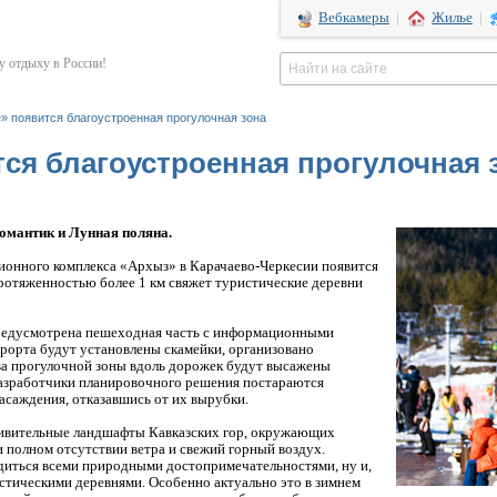
Вебкамеры
|
Жилье
|
 отдыху в России!
» появится благоустроенная прогулочная зона
ся благоустроенная прогулочная 
омантик и Лунная поляна.
ионного комплекса «Архыз» в Карачаево-Черкесии появится
ротяженностью более 1 км свяжет туристические деревни
предусмотрена пешеходная часть с информационными
урорта будут установлены скамейки, организовано
ва прогулочной зоны вдоль дорожек будут высажены
разработчики планировочного решения постараются
асаждения, отказавшись от их вырубки.
ивительные ландшафты Кавказских гор, окружающих
и полном отсутствии ветра и свежий горный воздух.
диться всеми природными достопримечательностями, ну и,
стическими деревнями. Особенно актуально это в зимнем