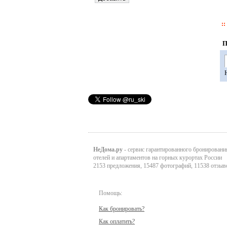
П
НеДома.ру
- сервис гарантированного бронировани
отелей и апартаментов на горных курортах России
2153 предложения, 15487 фотографий, 11538 отзыв
Помощь:
Как бронировать?
Как оплатить?