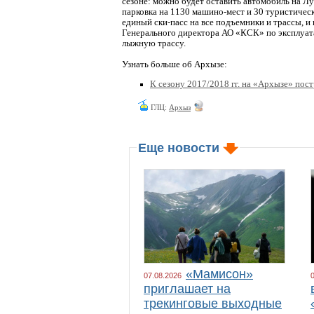
сезоне: можно будет оставить автомобиль на Л
парковка на 1130 машино-мест и 30 туристичес
единый ски-пасс на все подъемники и трассы, и
Генерального директора АО «КСК» по эксплуата
лыжную трассу.
Узнать больше об Архызе:
К сезону 2017/2018 гг. на «Архызе» пос
ГЛЦ:
Архыз
Еще новости
«Мамисон»
07.08.2026
приглашает на
трекинговые выходные