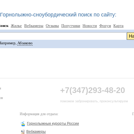
Горнолыжно-сноубордический поиск по сайту:
оиск
Жилье
Вебкамеры
Отзывы
Попутчики
Новости
Форум
Карта
Например,
Абзаково
+7(347)293-48-20
я
ов
поможем забронировать, проконсультируем
Информация для отдыха:
П
Горнолыжные курорты России
Вебкамеры