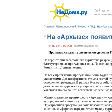
Твой гид по
горнолыжному
Главная
/
Лента новостей
/
Новости ГЛЦ
/
На «Архызе
На «Архызе» появит
(Комментариев: 0)
01.07.2016 15:05:00
Променад свяжет туристические деревни Р
На территории всесезонного туристско-рекреац
благоустроенная прогулочная зона. Променад п
Романтик и Лунная поляна.
На всем протяжении прогулочной зоны будет 
указателями. Для комфортного отдыха гостей к
освещение променада. В рамках благоустройст
декоративные деревья и кустарники, при этом 
максимально сохранить естественные зеленые н
«Одно из главных преимуществ «Архыза» — уд
курорт, мягкий климат в ущелье практически пр
Обустроенная прогулочная зона позволит насла
конечно, комфортнее передвигаться между тури