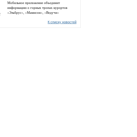
Мобильное приложение объединит
информацию о горных тропах курортов
«Эльбрус», «Мамисон», «Ведучи»
2
К списку новостей