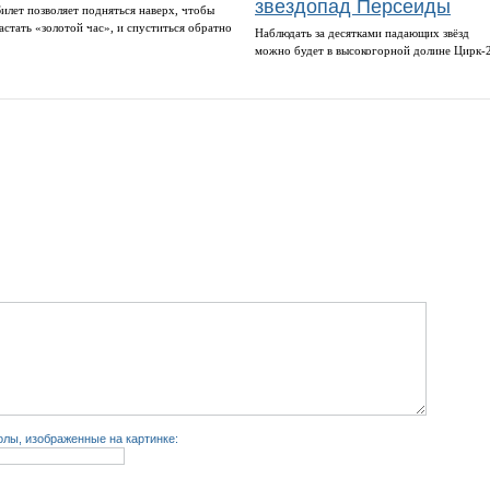
звездопад Персеиды
Билет позволяет подняться наверх, чтобы
застать «золотой час», и спуститься обратно
Наблюдать за десятками падающих звёзд
можно будет в высокогорной долине Цирк-
лы, изображенные на картинке: