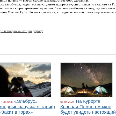
унной поляне — в этом сезоне там заработает оборудованная
ких автобусов, подняться на «Лунном экспрессе», спуститься по склонам на Р
 вернуться к припаркованному автомобилю или учебному склону, где занимаетс
ции Максим Губа. Он также отметил, что одна из частей променада в зимнем 
троят новую канатную дорогу
«Эльбрус»
На Курорте
07.08.2026
06.08.2026
впервые запускает тариф
Красная Поляна можно
«Закат в горах»
будет увидеть настоящий