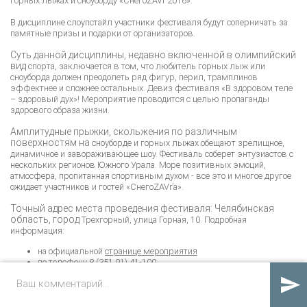
горных
лыжах и сноуборду «СнегоZAVr 2016».
В дисциплине слоупстайл участники фестиваля будут
соперничать за
памятные призы и подарки от организаторов.
Суть данной дисциплины, недавно включенной в олимпийский
вид
спорта, заключается в том, что любитель горных лыж или
сноуборда должен
преодолеть ряд фигур, перил, трамплинов
эффектнее и сложнее остальных.
Девиз фестиваля «В здоровом теле
– здоровый дух»! Мероприятие
проводится с целью пропаганды
здорового образа жизни.
Амплитудные прыжки, скольжения по различным
поверхностям на
сноуборде и горных лыжах обещают зрелищное,
динамичное и
завораживающее шоу. Фестиваль соберет энтузиастов с
нескольких регионов
Южного Урала. Море позитивных эмоций,
атмосфера, пропитанная
спортивным духом - все это и многое другое
ожидает участников и гостей
«СнегоZAVr’a».
Точный адрес места проведения фестиваля: Челябинская
область, город
Трехгорный, улица Горная, 10. Подробная
информация:
на официальной
странице мероприятия
по телефону 8 (351 91) 41-100
marketing@zavjalikha.com
электронной почте

Либо ты «СнегоZAVr’a», либо он тебя!