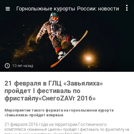

Горнолыжные курорты России: новости

10 лет назад
21 февраля в ГЛЦ «Завьялиха»
пройдет I фестиваль по
фристайлу«СнегоZAVr 2016»
Мероприятие
такого формата н
а горнолыжном курорте
«Завьялиха» пройдет
впервые.
21 февраля 2016 года на территории Гостиничного
комплекса
«Каменный Цветок» пройдет I фестиваль по фристайлу на