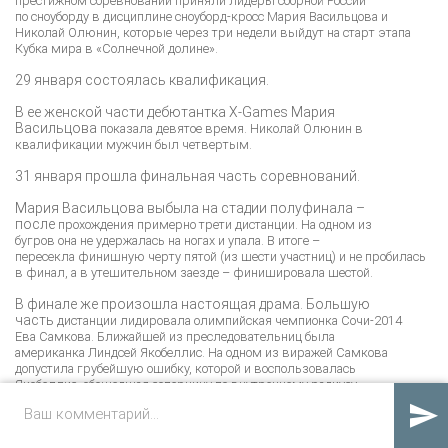
престижном
соревновании приняли лидеры сборной России
по
сноуборду в дисциплине сноуборд-кросс Мария
Васильцова и
Николай Олюнин, которые через три
недели выйдут на старт этапа
Кубка мира в «Солнечной
долине».
29 января состоялась квалификация.
В ее женской части дебютантка X-Games Мария
Васильцова
показала девятое время. Николай Олюнин в
квалификации
мужчин был четвертым.
31 января прошла финальная часть соревнований.
Мария Васильцова выбыла на стадии полуфинала –
после
прохождения примерно трети дистанции. На одном из
бугров
она не удержалась на ногах и упала. В итоге –
пересекла
финишную черту пятой (из шести участниц) и не пробилась
в
финал, а в утешительном заезде – финишировала шестой.
В финале же произошла настоящая драма. Большую
часть
дистанции лидировала олимпийская чемпионка Сочи-2014
Ева
Самкова. Ближайшей из преследовательниц была
американка
Линдсей Якобеллис. На одном из виражей Самкова
допустила
грубейшую ошибку, которой и воспользовалась
Якобеллис,
обошедшая соперницу по внутреннему радиусу.
Оставшуюся
часть дистанции чешская сноубордистка пыталась

достать
американку. И сделать этой ей почти удалось. Финиш
обе
спортсменки пересекли одновременно, но