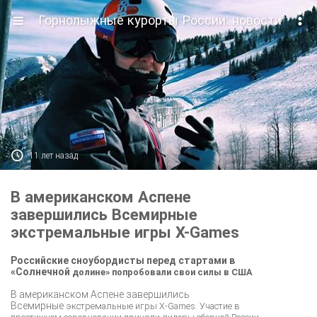

Горнолыжные курорты России: новости

11 лет назад
В американском Аспене
завершились Всемирные
экстремальные игры X-Games
Российские сноубордисты перед стартами в
«Солнечной
долине» попробовали свои силы в США
В американском Аспене завершились
Всемирные
экстремальные игры X-Games. Участие в