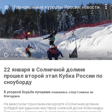

Горнолыжные курорты России: новости

11 лет назад
22 января в Солнечной долине
прошел второй этап Кубка России по
сноуборду
В упорной борьбе лучшими
оказались
спортсмены из
Магадана
На миасском горнолыжном курорте «Солнечная долина»
победой магаданских мастеров снежной доски Александры
Паршиной и Александра Анистратова завершился второй