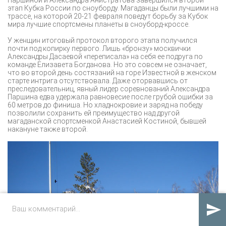
этап Кубка России по сноуборду. Магаданцы были лучшими на
трассе, на которой 20-21 февраля поведут борьбу за Кубок
мира лучшие спортсмены планеты в сноуборд-кроссе.
У женщин итоговый протокол второго этапа получился
почти под копирку первого. Лишь «бронзу» москвички
Александры Дасаевой «переписала» на себя ее подруга по
команде Елизавета Богданова. Но это совсем не означает,
что во второй день состязаний на горе Известной в женском
старте интрига отсутствовала. Даже оторвавшись от
преследовательниц, явный лидер соревнований Александра
Паршина едва удержала равновесие после грубой ошибки за
60 метров до финиша. Но хладнокровие и заряд на победу
позволили сохранить ей преимущество над другой
магаданской спортсменкой Анастасией Костиной, бывшей
накануне также второй.
