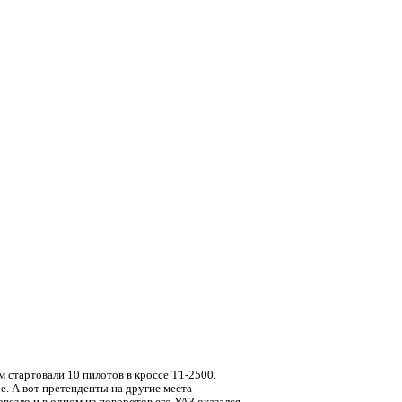
 стартовали 10 пилотов в кроссе Т1-
2500.
е. А вот претенденты на другие места