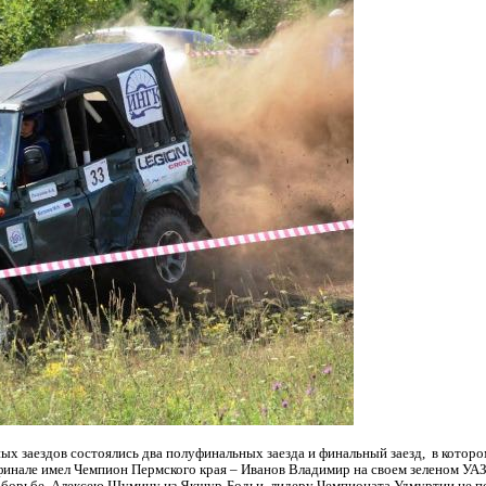
ых заездов состоялись два
полуфинальных заезда и финальный заезд, в котором
финале имел Чемпион Пермского
края – Иванов Владимир на своем зеленом УАЗ