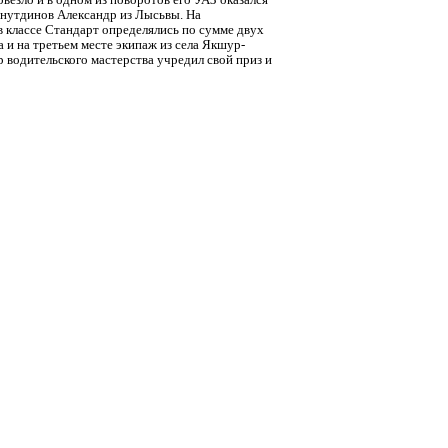
везло и в одном из поворотов его УАЗ оказался
йнутдинов Александр из Лысьвы. На
в классе Стандарт определялись по сумме двух
 и на третьем месте экипаж из села Якшур-
р водительского мастерства учредил свой приз и