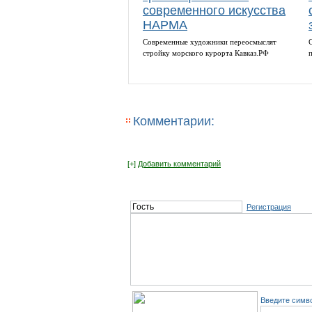
современного искусства
НАРМА
Cовременные художники переосмыслят
cтройку морского курорта Кавказ.РФ
Комментарии:
[+]
Добавить комментарий
Регистрация
Введите симво