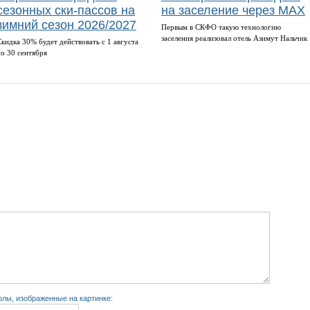
сезонных ски-пассов на
на заселение через MAX
зимний сезон 2026/2027
Первым в СКФО такую технологию
заселения реализовал отель Азимут Нальчик
Скидка 30% будет действовать с 1 августа
по 30 сентября
лы, изображенные на картинке: