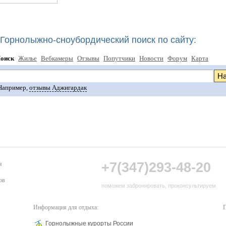
Горнолыжно-сноубордический поиск по сайту:
оиск
Жилье
Вебкамеры
Отзывы
Попутчики
Новости
Форум
Карта
Например,
отзывы Аджигардак
+7(347)293-48-20
я
ов
поможем забронировать, проконсультируем
Информация для отдыха:
П
Горнолыжные курорты России