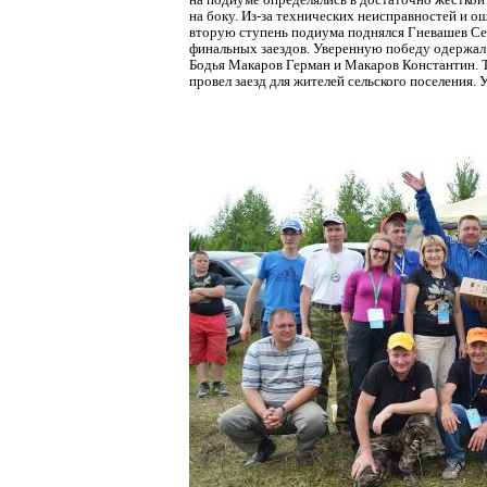
на
подиуме определялись в достаточно жестко
на
боку. Из-за технических неисправностей и 
вторую
ступень подиума поднялся Гневашев Сер
финальных
заездов. Уверенную победу одержал
Бодья Макаров
Герман и Макаров Константин. 
провел заезд
для жителей сельского поселения