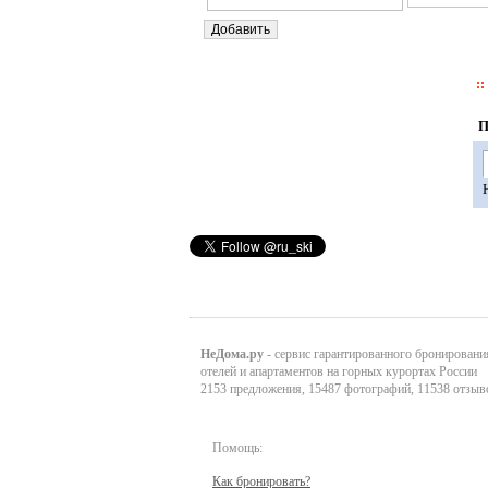
П
НеДома.ру
- сервис гарантированного бронировани
отелей и апартаментов на горных курортах России
2153 предложения, 15487 фотографий, 11538 отзыв
Помощь:
Как бронировать?