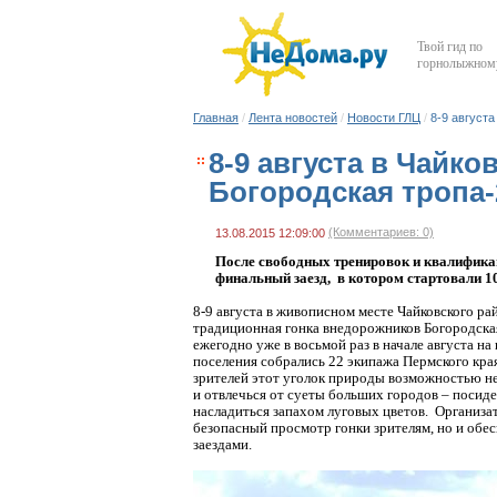
Твой гид по
горнолыжному
Главная
/
Лента новостей
/
Новости ГЛЦ
/
8-9 август
8-9 августа в Чайк
Богородская тропа-
(Комментариев: 0)
13.08.2015 12:09:00
После свободных тренировок и квалифика
финальный заезд, в котором стартовали 10
8-9 августа в живописном месте Чайковского р
традиционная гонка внедорожников Богородска
ежегодно уже в восьмой раз в начале августа на
поселения собрались 22 экипажа
Пермского кра
зрителей этот уголок
природы возможностью не 
и
отвлечься от суеты больших городов – посиде
насладиться запахом луговых цветов. Организат
безопасный просмотр гонки зрителям, но и обе
заездами.