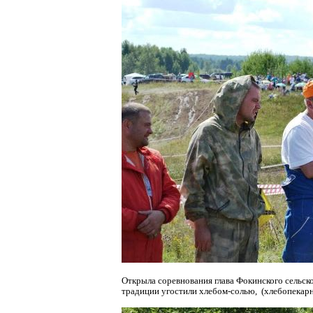
Открыла соревнования глава Фокинского сельск
традиции
угостили хлебом-солью, (хлебопекарн