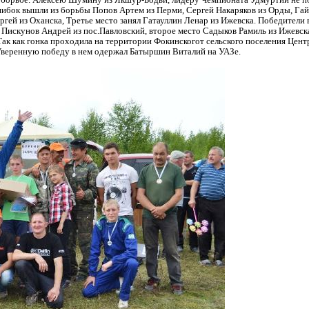
й борьбе. Алексею Шумину из Якшур-Бодьи,
лидеру Чемпионата Удмуртии не по
ошибок вышли из борьбы Попов Артем из
Перми, Сергей Накаряков из Орды, Га
гей из Оханска, Третье место занял Гатауллин
Ленар из Ижевска. Победители 
 Пискунов Андрей из пос.Павловский, второе место
Садыков Рамиль из Ижевска
Так как гонка проходила на территории Фокинскогот
сельского поселения Цент
. Уверенную победу в нем одержал Батыршин Виталий
на УАЗе.