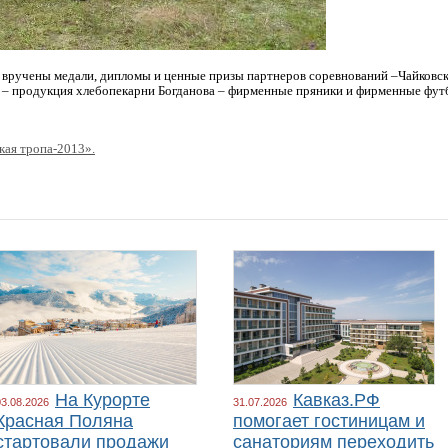
 вручены медали, дипломы и ценные
призы партнеров соревнований –Чайковско
 – продукция хлебопекарни Богданова –
фирменные пряники и фирменные футб
кая тропа-2013».
На Курорте
Кавказ.РФ
03.08.2026
31.07.2026
Красная Поляна
помогает гостиницам и
стартовали продажи
санаториям переходить