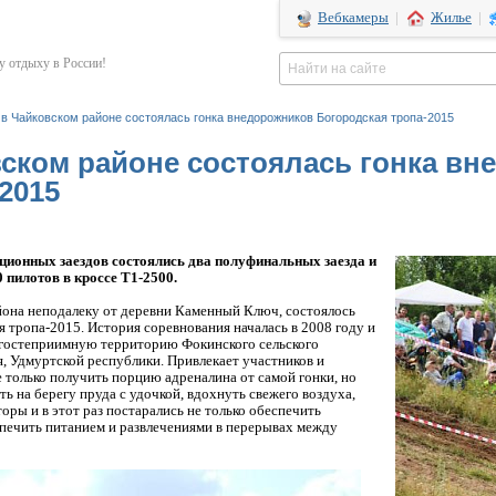
Вебкамеры
|
Жилье
|
 отдыху в России!
а в Чайковском районе состоялась гонка внедорожников Богородская тропа-2015
овском районе состоялась гонка в
2015
ционных заездов состоялись два
полуфинальных заезда и
 пилотов в кроссе Т1-
2500.
айона неподалеку от деревни Каменный
Ключ, состоялось
я тропа-2015. История
соревнования началась в 2008 году и
гостеприимную территорию Фокинского сельского
я, Удмуртской республики. Привлекает участников и
только получить порцию адреналина от самой гонки, но
ть на берегу пруда с удочкой, вдохнуть
свежего воздуха,
оры и в этот раз
постарались не только обеспечить
спечить
питанием и развлечениями в перерывах между