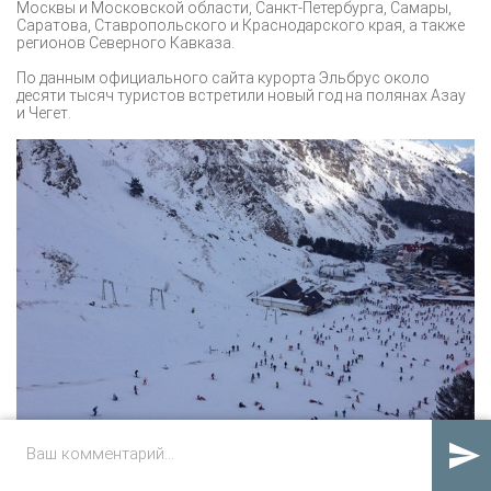
Москвы и Московской области, Санкт-Петербурга, Самары,
Саратова, Ставропольского и Краснодарского края, а также
регионов Северного Кавказа.
По данным официального сайта курорта Эльбрус около
десяти тысяч туристов встретили новый год на полянах Азау
и Чегет.

Чтобы добраться до "горы счастья", туристов не
останавливали даже транспортные заторы. Но и эта