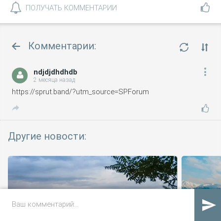
ПОЛУЧАТЬ КОММЕНТАРИИ
Комментарии:
ndjdjdhdhdb


2 месяца назад
https://sprut.band/?utm_source=SPForum

Другие новости:

С 21 по 23 августа в Дербенте
На Кур
пройдет третий фестиваль
старт