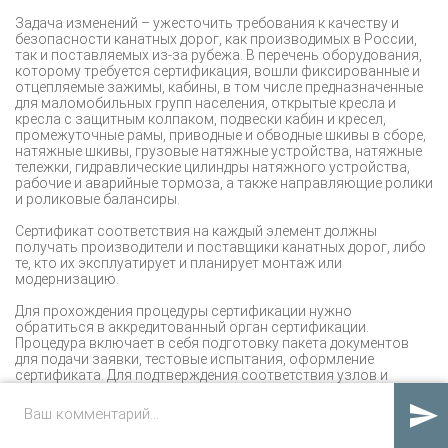
Задача изменений – ужесточить требования к качеству и
безопасности канатных дорог, как производимых в России,
так и поставляемых из-за рубежа. В перечень оборудования,
которому требуется сертификация, вошли фиксированные и
отцепляемые зажимы, кабины, в том числе предназначенные
для маломобильных групп населения, открытые кресла и
кресла с защитным колпаком, подвески кабин и кресел,
промежуточные рамы, приводные и обводные шкивы в сборе,
натяжные шкивы, грузовые натяжные устройства, натяжные
тележки, гидравлические цилиндры натяжного устройства,
рабочие и аварийные тормоза, а также направляющие ролики
и роликовые балансиры.
Сертификат соответствия на каждый элемент должны
получать производители и поставщики канатных дорог, либо
те, кто их эксплуатирует и планирует монтаж или
модернизацию.
Для прохождения процедуры сертификации нужно
обратиться в аккредитованный орган сертификации.
Процедура включает в себя подготовку пакета документов
для подачи заявки, тестовые испытания, оформление
сертификата. Для подтверждения соответствия узлов и
агрегатов канатных дорог нормативным требованиям
испытания будут проводиться аккредитованной

лабораторией.