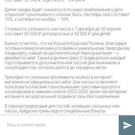
Далее скидка будет снижаться по мере приближения к дате
открытия горнолыжного сезона. Весь сентябрь она составит
15%, с октября по ноябрь – 10%.
Стоимость сезонного ски-пасса с 1 декабря до 30 апреля
составит 65 500 ₽ для взрослых и 30 000 ₽ для детей.
Важно отметить, что на Курорте Красная Поляна, благодаря
особым климатическим условиям и уникальному природному
ландшафту, самый продолжительный период катания – с
декабря по май. Также в долине Цирк-2 традиционно каждый
год открывается дополнительная сессия для лыжников и
сноубордистов, которая длится до середины июля.
Приобрести сезонные абонементы можно в интернет-
магазине на официальном сайте. Ски-пассы позволяют
пользоваться всеми горнолыжными трассами курорта и
сноупарками в зимнем сезоне 2025/2026, включая вечернее
катание и экскурсионный подъём в горы без снаряжения.
В период предпродаж для гостей, купивших сезонных ски-
пассы, предусмотрены еще и специальные бонусы:
10% скидка в Центре гастротуризма «Птицы захмелели»

и флагманском панорамном ресторане «Вершина»
10% скидка на индивидуальные или групповые занятия с
инструктором школы катания «Три вершины» (на 2 часа)