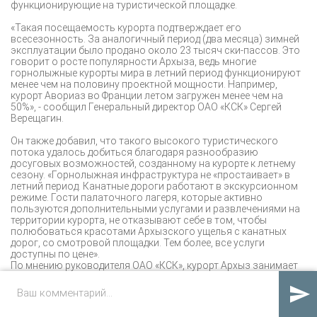
функционирующие на туристической площадке.
«Такая посещаемость курорта подтверждает его
всесезонность. За аналогичный период (два месяца) зимней
эксплуатации было продано около 23 тысяч ски-пассов. Это
говорит о росте популярности Архыза, ведь многие
горнолыжные курорты мира в летний период функционируют
менее чем на половину проектной мощности. Например,
курорт Авориаз во Франции летом загружен менее чем на
50%», - сообщил Генеральный директор ОАО «КСК» Сергей
Верещагин.
Он также добавил, что такого высокого туристического
потока удалось добиться благодаря разнообразию
досуговых возможностей, созданному на курорте к летнему
сезону. «Горнолыжная инфраструктура не «простаивает» в
летний период. Канатные дороги работают в экскурсионном
режиме. Гости палаточного лагеря, которые активно
пользуются дополнительными услугами и развлечениями на
территории курорта, не отказывают себе в том, чтобы
полюбоваться красотами Архызского ущелья с канатных
дорог, со смотровой площадки. Тем более, все услуги
доступны по цене».
По мнению руководителя ОАО «КСК», курорт Архыз занимает
свою нишу на туристическом рынке. «Те, кто побывал тут
зимой, приезжают вновь в летний период. Они рекомендуют

Архыз друзьям. Все это мы видим из мониторинга, который
ведем на ежедневной основе», - добавил Сергей Верещагин.