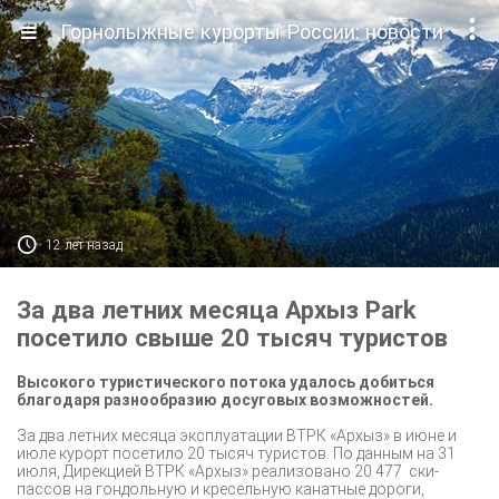

Горнолыжные курорты России: новости

12 лет назад
За два летних месяца Архыз Park
посетило свыше 20 тысяч туристов
Высокого туристического потока удалось добиться
благодаря разнообразию досуговых возможностей.
За два летних месяца эксплуатации ВТРК «Архыз» в июне и
июле курорт посетило 20 тысяч туристов. По данным на 31
июля, Дирекцией ВТРК «Архыз» реализовано 20 477 ски-
пассов на гондольную и кресельную канатные дороги,