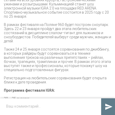
ужинами и розыгрышами. Кульминацией станет шоу
электронной музыки IGRA 2.0 на площадке RED ARENA.
Спортивно-музыкальное событие состоится в 2025 году с 20
по 25 января.
В рамках фестиваля на Поляне 960 будет построен сноупарк.
Здесь 22 и 23 января пройдут два этапа любительских
состязаний в дисциплине слалом–гигант для лыжников и
сноубордистов. Победителей выберут среди мужчин, женщин и
детей.
Также 24 и 25 января состоятся соревнования по джиббингу,
в которых райдеры будут соревноваться в технике
выполнения трюков на различных препятствиях – рейлах,
бочках, трапециях, трамплинах и прочее. В рамках этого этапа
выступят также и профессионалы, которые покажут шоу на
специально подготовленных фигурах.
Регистрация на любительские соревнования будет открыта
ближе к дате проведения.
Программа фестиваля IGRA:
20 – 25 января:

профессиональные и любительские спортивные
соревнования на горнолыжных склонах Курорта
Красная Поляна