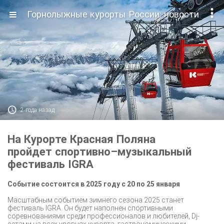

Горнолыжные курорты России: новости

2 года назад
На Курорте Красная Поляна
пройдет спортивно–музыкальный
фестиваль IGRA
Событие состоится в 2025 году с 20 по 25 января
Масштабным событием зимнего сезона 2025 станет
фестиваль IGRA. Он будет наполнен спортивными
соревнованиями среди профессионалов и любителей, Dj-
сетами на всех уровнях курорта, гастрономическими