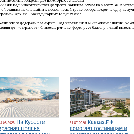
десятиместные гондолы, две из которых оснащены
ий. Они поднимают туристов до хребта Абишира-Ахуба на высоту 3016 метров
ной станции можно выйти к экологической тропе, которая ведет на одну из лу
ерелью» Архыза – каскаду горных голубых озер.
Кавказского федерального округа. Под управлением Минэкономразвития РФ ком
словия для «открытого» бизнеса в регионе, формирует благоприятный инвест
На Курорте
Кавказ.РФ
03.08.2026
31.07.2026
Красная Поляна
помогает гостиницам и