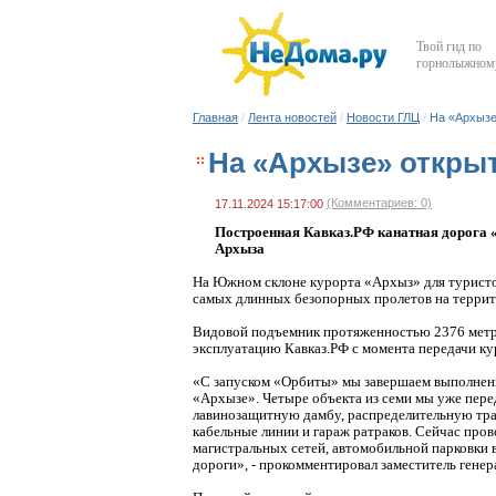
Твой гид по
горнолыжному
Главная
/
Лента новостей
/
Новости ГЛЦ
/
На «Архызе
На «Архызе» открыт
(Комментариев: 0)
17.11.2024 15:17:00
Построенная Кавказ.РФ канатная дорога
Архыза
На Южном склоне курорта «Архыз» для туристов
самых длинных безопорных пролетов на террит
Видовой подъемник протяженностью 2376 метр
эксплуатацию Кавказ.РФ с момента передачи к
«С запуском «Орбиты» мы завершаем выполнение
«Архызе». Четыре объекта из семи мы уже пере
лавинозащитную дамбу, распределительную тр
кабельные линии и гараж ратраков. Сейчас про
магистральных сетей, автомобильной парковки 
дороги», - прокомментировал заместитель гене