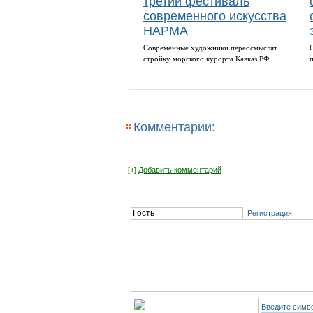
третий фестиваль
современного искусства
НАРМА
Cовременные художники переосмыслят
cтройку морского курорта Кавказ.РФ
Комментарии:
[+]
Добавить комментарий
Регистрация
Введите симво