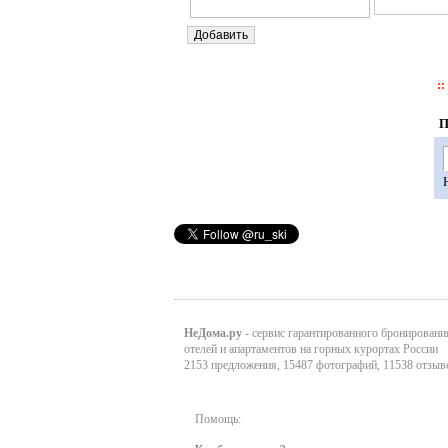
П
НеДома.ру
- сервис гарантированного бронировани
отелей и апартаментов на горных курортах России
2153 предложения, 15487 фотографий, 11538 отзыв
Помощь: