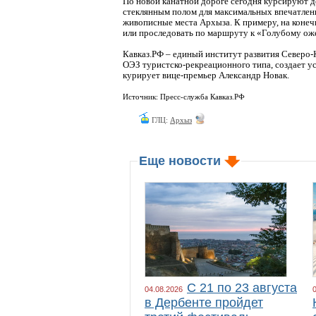
По новой канатной дороге сегодня курсируют 
стеклянным полом для максимальных впечатлен
живописные места Архыза. К примеру, на конеч
или проследовать по маршруту к «Голубому ож
Кавказ.РФ – единый институт развития Северо-
ОЭЗ туристско-рекреационного типа, создает у
курирует вице-премьер Александр Новак.
Источник: Пресс-служба Кавказ.РФ
ГЛЦ:
Архыз
Еще новости
С 21 по 23 августа
04.08.2026
в Дербенте пройдет