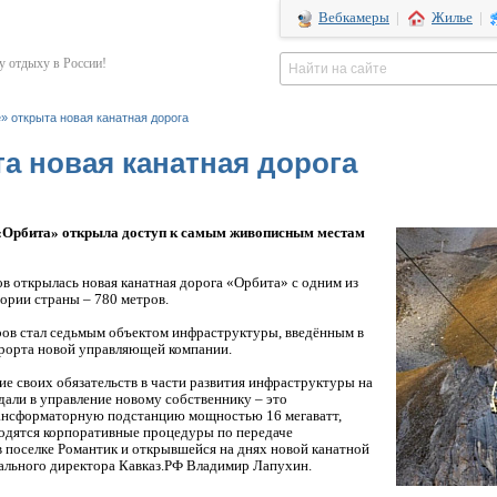
Вебкамеры
|
Жилье
|
 отдыху в России!
» открыта новая канатная дорога
а новая канатная дорога
 «Орбита» открыла доступ к самым живописным местам
 открылась новая канатная дорога «Орбита» с одним из
ории страны – 780 метров.
ов стал седьмым объектом инфраструктуры, введённым в
урорта новой управляющей компании.
 своих обязательств в части развития инфраструктуры на
дали в управление новому собственнику – это
ансформаторную подстанцию мощностью 16 мегаватт,
водятся корпоративные процедуры по передаче
в поселке Романтик и открывшейся на днях новой канатной
рального директора Кавказ.РФ Владимир Лапухин.