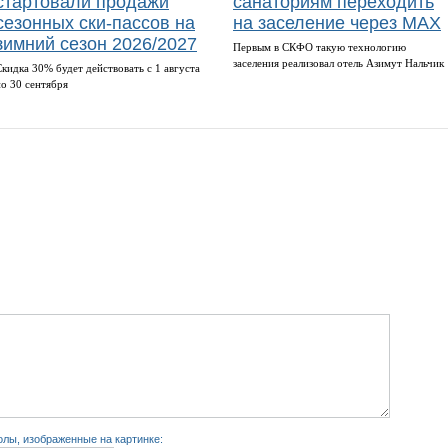
стартовали продажи
санаториям переходить
сезонных ски-пассов на
на заселение через MAX
зимний сезон 2026/2027
Первым в СКФО такую технологию
заселения реализовал отель Азимут Нальчик
Скидка 30% будет действовать с 1 августа
по 30 сентября
лы, изображенные на картинке: