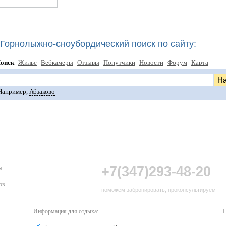
Горнолыжно-сноубордический поиск по сайту:
оиск
Жилье
Вебкамеры
Отзывы
Попутчики
Новости
Форум
Карта
Например,
Абзаково
+7(347)293-48-20
я
ов
поможем забронировать, проконсультируем
Информация для отдыха:
П