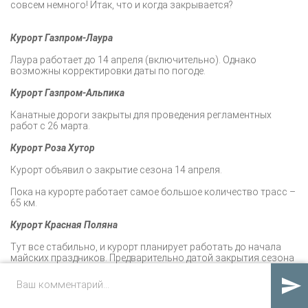
совсем немного! Итак, что и когда закрывается?
Курорт Газпром-
Лаура
Лаура работает до 14 апреля (включительно). Однако
возможны корректировки даты по погоде.
Курорт Газпром-Альпика
Канатные дороги закрыты для проведения регламентных
работ с 26 марта.
Курорт Роза Хутор
Курорт объявил о закрытие сезона 14 апреля.
Пока на курорте работает самое большое количество трасс –
65 км.
Курорт Красная Поляна
Тут все стабильно, и курорт планирует работать до начала
майских праздников. Предварительно датой закрытия сезона
объявлено 5 мая.

Цирк-2 наше всё в мае! Кстати, там и сейчас работает
сноупарк для любителей фристайла.