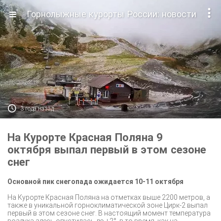

Горнолыжные курорты России: новости

3 года назад
На Курорте Красная Поляна 9
октября выпал первый в этом сезоне
снег
Основной пик снегопада
ожидается
10-11 октября
На Курорте Красная Поляна на отметках выше 2200 метров, а
также в уникальной горноклиматической зоне Цирк-2 выпал
первый в этом сезоне снег. В настоящий момент температура
воздуха здесь опустилась до +2°, в то время, как на