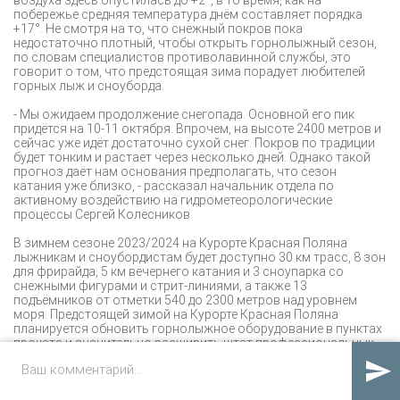
побережье средняя температура днём составляет порядка
+17°. Не смотря на то, что снежный покров пока
недостаточно плотный, чтобы открыть горнолыжный сезон,
по словам специалистов противолавинной службы, это
говорит о том, что предстоящая зима порадует любителей
горных лыж и сноуборда.
- Мы ожидаем продолжение снегопада. Основной его пик
придётся на 10-11 октября. Впрочем, на высоте 2400 метров и
сейчас уже идёт достаточно сухой снег. Покров по традиции
будет тонким и растает через несколько дней. Однако такой
прогноз даёт нам основания предполагать, что сезон
катания уже близко, - рассказал начальник отдела по
активному воздействию на гидрометеорологические
процессы Сергей Колесников.
В зимнем сезоне 2023/2024 на Курорте Красная Поляна
лыжникам и сноубордистам будет доступно 30 км трасс, 8 зон
для фрирайда, 5 км вечернего катания и 3 сноупарка со
снежными фигурами и стрит-линиями, а также 13
подъёмников от отметки 540 до 2300 метров над уровнем
моря. Предстоящей зимой на Курорте Красная Поляна
планируется обновить горнолыжное оборудование в пунктах
проката и значительно расширить штат профессиональных
инструкторов. Таким образом, гости курорта смогут взять в

аренду самое современное и качественное горнолыжное
снаряжение, а также повысить уровень своего мастерства.