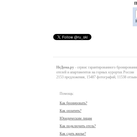
П
НеДома.ру
- сервис гарантированного бронировани
отелей и апартаментов на горных курортах России
2153 предложения, 15487 фотографий, 11538 отзыв
Помощь:
Как бронировать?
Как оплатить?
Юридическим лицам
Как подключить отель?
Как сдать жилье?