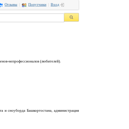
Отзывы
|
Попутчики
|
Вход
енов-непрофессионалов (любителей).
та и сноуборда Башкортостана, администрация