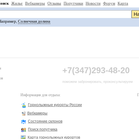
оиск
Жилье
Вебкамеры
Отзывы
Попутчики
Новости
Форум
Карта
Например,
Солнечная долина
+7(347)293-48-20
я
ов
поможем забронировать, проконсультируем
Информация для отдыха:
П
Горнолыжные курорты России
Вебкамеры
Состояние склонов
Поиск попутчика
Карта горнолыжных курортов