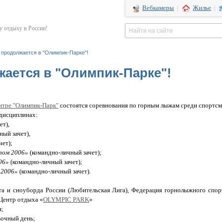
Вебкамеры
|
Жилье
|
 отдыху в России!
продолжается в "Олимпик-Парке"!
ается в "Олимпик-Парке"!
нтре "Олимпик-Парк"
состоятся соревнования по горным лыжам среди спортсм
дисциплинах:
ет),
ный зачет),
чет);
алом 2006»
(командно-личный зачет)
;
006»
(командно-личный зачет)
;
с 2006»
(командно-личный зачет)
.
а и сноуборда России (Любительская Лига), Федерация горнолыжного спор
Центр отдыха «
OLYMPIC PARK
»
я;
вочный день;