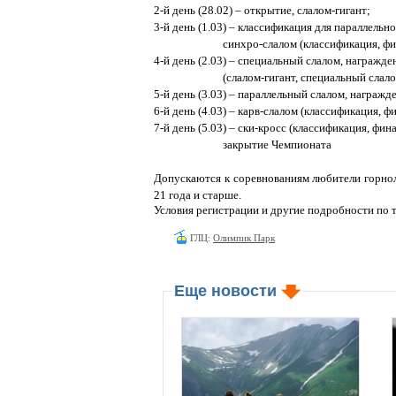
2-й день (28.02) – открытие, слалом-гигант;
3-й день (1.03) – классификация для параллельно
синхро-слалом (классификация, финал
4-й день (2.03) – специальный слалом, награжде
(слалом-гигант, специальный слалом
5-й день (3.03) – параллельный слалом, награжд
6-й день (4.03) – карв-слалом (классификация, ф
7-й день (5.03) – ски-кросс (классификация, фин
закрытие Чемпионата
Допускаются к соревнованиям любители горнол
21 года и старше.
Условия регистрации и другие подробности по те
ГЛЦ:
Олимпик Парк
Еще новости