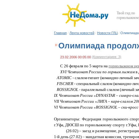
Твой гид по
горнолыжному
Главная
/
Лента новостей
/
Новости ГЛЦ
/
Олимпиада 
Олимпиада продолж
(Комментариев: 3)
23.02.2006 00:05:00
С 26 февраля по 5 марта на
горнолыжном це
XVI
Чемпионат России по горным лыжам
в 
ATOMIC
- слалом-гигант (командно-личный зач
FISCHER
- специальный слалом (командно-лич
ROSSIGNOL
- параллельный слалом (личный за
IX
Чемпионат России «
DYNASTAR
– синхро-сл
VII
Чемпионат России «ЛИГА – карв-слалом 2
VI
Чемпионат России «
ROSSIGNOL
– ски-крос
Организаторы: Федерация горнолыжного спорт
г.Уфа, ДЮСШ по горнолыжному спорту г.Уфы, 
(26.02) – заезд и размещение, регистраци
1-й день (27.02) – мандатная комиссия, трениро