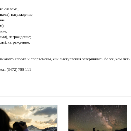
го слалома,
ы), награждение;
ние
);
ение;
инал), награждение;
алы), награждение,
ыжного спорта и спортсмены, чьи выступления завершились более, чем пять
л.: (3472) 788 111