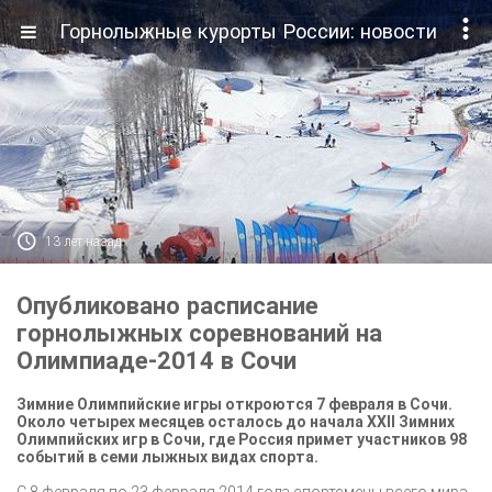

Горнолыжные курорты России: новости

13 лет назад
Опубликовано расписание
горнолыжных соревнований на
Олимпиаде-2014 в Сочи
Зимние Олимпийские игры откроются 7 февраля в Сочи.
Около четырех месяцев осталось до начала XXII Зимних
Олимпийских игр в Сочи, где Россия примет участников 98
событий в семи лыжных видах спорта.
С 8 февраля по 23 февраля 2014 года спортсмены всего мира