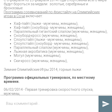
будут бороться за медали: золотые, серебряные и
бронзовые.
Программа соревнований по фристайлу на Олимпийских
играх в Сочи
включает:
Хаф-пайп (лыжи - мужчины, женщины),
Хаф-пайп (сноуборд - мужчины, женщины),
Параллельный гигантский слалом (мужчины, женщины),
Сноуборд-кросс (мужчины, женщины),
Слоупстайл (лыжи - мужчины, женщины),
Слоупстайл (сноуборд - мужчины, женщины),
Параллельный слалом (мужчины, женщины),
Лыжная акробатика (мужчины, женщины),
Могул (мужчины, женщины),
Ски-кросс (мужчины, женщины),
Зимние Олимпийские Игры 2014, горные лыжи:
Программа официальных тренировок, по местному
времени.
06/02/2014 - Первая тренировка скоростного спуска,
мужчины,
06/02/2014 – Первая тренировка скоростного спуска,
женщины (комбинация),

07/02/2014 – Вторая тренировка скоростного спуска,
мужчины,