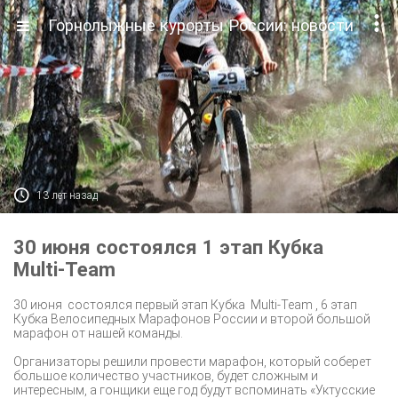

Горнолыжные курорты России: новости

13 лет назад
30 июня состоялся 1 этап Кубка
Multi-Team
30 июня состоялся первый этап Кубка Multi-Team , 6 этап
Кубка Велосипедных Марафонов России и второй большой
марафон от
нашей команды
.
Организаторы решили провести марафон, который соберет
большое количество участников, будет сложным и
интересным, а гонщики еще год будут вспоминать «Уктусские