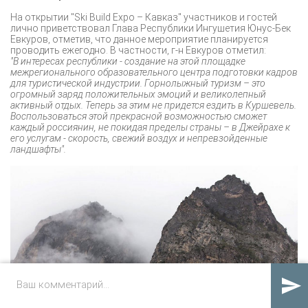
На открытии "Ski Build Expo – Кавказ" участников и гостей
лично приветствовал Глава Республики Ингушетия Юнус-Бек
Евкуров, отметив, что данное мероприятие планируется
проводить ежегодно. В частности, г-н Евкуров отметил:
"В интересах республики - создание на этой площадке
межрегионального образовательного центра подготовки кадров
для туристической индустрии. Горнолыжный туризм – это
огромный заряд положительных эмоций и великолепный
активный отдых. Теперь за этим не придется ездить в Куршевель.
Воспользоваться этой прекрасной возможностью сможет
каждый россиянин, не покидая пределы страны – в Джейрахе к
его услугам - скорость, свежий воздух и непревзойденные
ландшафты".
