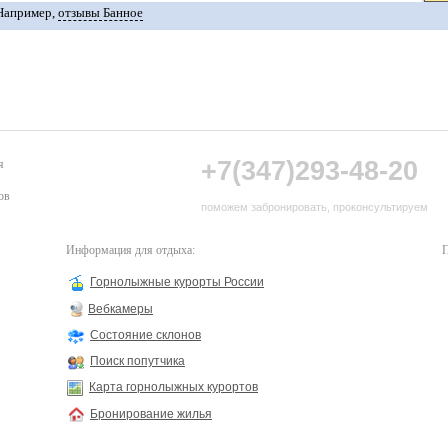
Например,
отзывы Банное
+7(347)293-48-20
я
ов
поможем забронировать, проконсультируем
Информация для отдыха:
П
Горнолыжные курорты России
Вебкамеры
Состояние склонов
Поиск попутчика
Карта горнолыжных курортов
Бронирование жилья