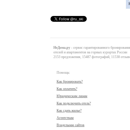
НеДома.ру
- сервис гарантированного бронировани
отелей и апартаментов на горных курортах России
2153 предложения, 15487 фотографий, 11538 отзыв
Помощь:
Как бронировать?
Как оплатить?
Юридическим лицам
Как подключить отель?
Как сдать жилье?
Агентствам
Владельцам сайтов