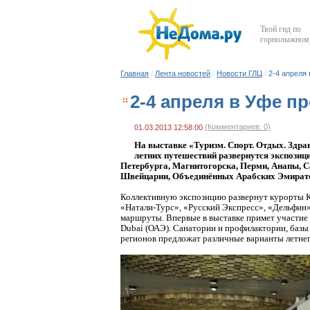
Твой гид по
горнолыжному
Главная
/
Лента новостей
/
Новости ГЛЦ
/
2-4 апреля
2-4 апреля в Уфе п
(Комментариев: 0)
01.03.2013 12:58:00
На выставке «Туризм. Спорт. Отдых. Здрав
летних путешествий развернутся экспозиц
Петербурга, Магнитогорска, Перми, Анапы, 
Швейцарии, Объединённых Арабских Эмират
Коллективную экспозицию развернут курорты К
«Натали-Турс», «Русский Экспресс», «Дельфин»
маршруты. Впервые в выставке примет участие 
Dubai (ОАЭ). Санатории и профилактории, базы
регионов предложат различные варианты летне