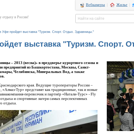
Вебкамеры
|
Жилье
|
 отдыху в России!
 в Уфе пройдет выставка "Туризм. Спорт. Отдых. Здравницы."
ройдет выставка "Туризм. Спорт. 
ницы – 2013 (весна)» в преддверье курортного сезона и
ии предприятий из Башкортостана, Москвы, Санкт-
Самары, Челябинска, Минеральных Вод, а также
ов.
раснодарского края. Ведущие туроператоры России –
, «Алмаз-Тур» представят как традиционные, так и новые
авиакомпания-перевозчик и партнёр «Натали-Турс» - Fly
 отдыха и спортивные лагеря самых перспективных
го отдыха.