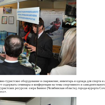
но-туристское оборудование и снаряжение, инвентарь и одежда для спорта и а
ет содержать семинары и конференции на темы спортивного и самодеятельного
уристских ресурсов: озера Банное (Челябинская область), города-курорта Соч
ресс».