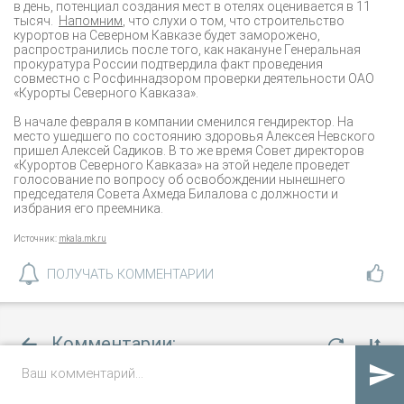
в день, потенциал создания мест в отелях оценивается в 11
тысяч.
Напомним
, что слухи о том, что строительство
курортов на Северном Кавказе будет заморожено,
распространились после того, как накануне Генеральная
прокуратура России подтвердила факт проведения
совместно с Росфиннадзором проверки деятельности ОАО
«Курорты Северного Кавказа».
В начале февраля в компании сменился гендиректор. На
место ушедшего по состоянию здоровья Алексея Невского
пришел Алексей Садиков. В то же время Совет директоров
«Курортов Северного Кавказа» на этой неделе проведет
голосование по вопросу об освобождении нынешнего
председателя Совета Ахмеда Билалова с должности и
избрания его преемника.
Источник:
mkala.mk.ru
ПОЛУЧАТЬ КОММЕНТАРИИ
Комментарии:

пока нет комментариев