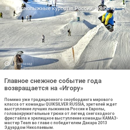

Горнолыжные курорты России: новости

13 лет назад
Главное снежное событие года
возвращается на «Игору»
Помимо уже традиционного сноубординга мирового
класса от команды QUIKSILVER RUSSIA, зрителей ждет
выступление лучших лыжников России и Европы,
головокружительные трюки от легенд снегоходного
фристайла и зрелищное выступление команды КАМАЗ-
мастер Team во главе с победителем Дакара 2013
Эдуардом Николаевым.