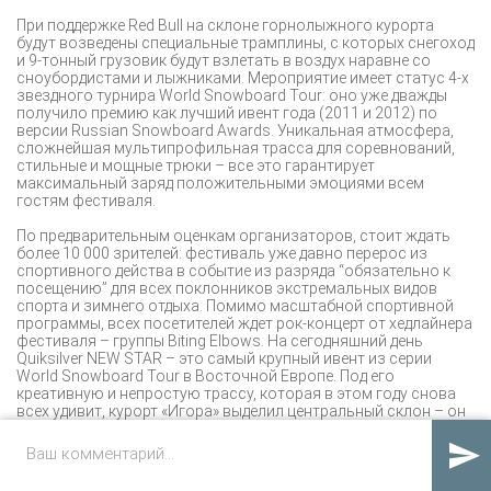
При поддержке Red Bull на склоне горнолыжного курорта
будут возведены специальные трамплины, с которых снегоход
и 9-тонный грузовик будут взлетать в воздух наравне со
сноубордистами и лыжниками. Мероприятие имеет статус 4-х
звездного турнира World Snowboard Tour: оно уже дважды
получило премию как лучший ивент года (2011 и 2012) по
версии Russian Snowboard Awards. Уникальная атмосфера,
сложнейшая мультипрофильная трасса для соревнований,
стильные и мощные трюки – все это гарантирует
максимальный заряд положительными эмоциями всем
гостям фестиваля.
По предварительным оценкам организаторов, стоит ждать
более 10 000 зрителей: фестиваль уже давно перерос из
спортивного действа в событие из разряда “обязательно к
посещению” для всех поклонников экстремальных видов
спорта и зимнего отдыха. Помимо масштабной спортивной
программы, всех посетителей ждет рок-концерт от хедлайнера
фестиваля – группы Biting Elbows. На сегодняшний день
Quiksilver NEW STAR – это самый крупный ивент из серии
World Snowboard Tour в Восточной Европе. Под его
креативную и непростую трассу, которая в этом году снова
всех удивит, курорт «Игора» выделил центральный склон – он
не только отлично подходит для постройки фигур должного
уровня, но и обеспечивает максимальный обзор для

зрителей, позволяет разместить развлекательный городок с
различными активностями, шоу-румами и дисконт-магазином