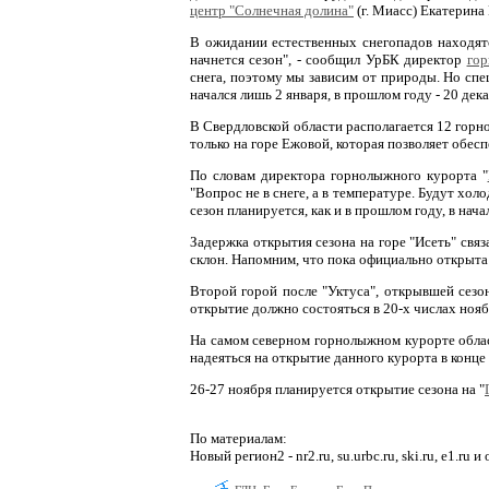
центр "Солнечная долина"
(г. Миасс) Екатерина 
В ожидании естественных снегопадов находятс
начнется сезон", - сообщил УрБК директор
гор
снега, поэтому мы зависим от природы. Но спец
начался лишь 2 января, в прошлом году - 20 дек
В Свердловской области располагается 12 горн
только на горе Ежовой, которая позволяет обес
По словам директора горнолыжного курорта "
"Вопрос не в снеге, а в температуре. Будут хол
сезон планируется, как и в прошлом году, в нача
Задержка открытия сезона на горе "Исеть" свя
склон. Напомним, что пока официально открыта 
Второй горой после "Уктуса", открывшей сезон
открытие должно состояться в 20-х числах нояб
На самом северном горнолыжном курорте област
надеяться на открытие данного курорта в конце
26-27 ноября планируется открытие сезона на "
По материалам:
Новый регион2 - nr2.ru, su.urbc.ru, ski.ru, e1.ru