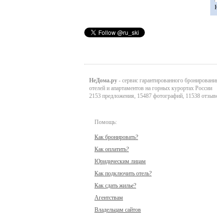
НеДома.ру
- сервис гарантированного бронировани
отелей и апартаментов на горных курортах России
2153 предложения, 15487 фотографий, 11538 отзыв
Помощь:
Как бронировать?
Как оплатить?
Юридическим лицам
Как подключить отель?
Как сдать жилье?
Агентствам
Владельцам сайтов