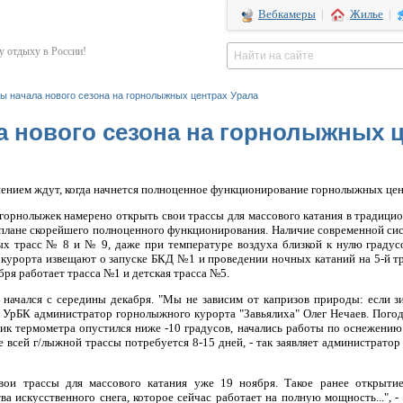
Вебкамеры
|
Жилье
|
 отдыху в России!
ы начала нового сезона на горнолыжных центрах Урала
 нового сезона на горнолыжных ц
ением ждут, когда начнется полноценное функционирование горнолыжных цент
з горнолыжек намерено открыть свои трассы для массового катания в традиц
 плане скорейшего полноценного функционирования. Наличие современной си
х трасс № 8 и № 9, даже при температуре воздуха близкой к нулю градусо
курорта извещают о запуске БКД №1 и проведении ночных катаний на 5-й тр
ября работает трасса №1 и детская трасса №5.
начался с середины декабря. "Мы не зависим от капризов природы: если з
л УрБК администратор горнолыжного курорта "Завьялиха" Олег Нечаев. Пого
ик термометра опустился ниже -10 градусов, начались работы по оснежению 
всей г/лыжной трассы потребуется 8-15 дней, - так заявляет администрато
вои трассы для массового катания уже 19 ноября. Такое ранее открытие
ва искусственного снега, которое сейчас работает на полную мощность...",