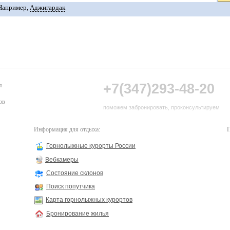
Например,
Аджигардак
+7(347)293-48-20
я
ов
поможем забронировать, проконсультируем
Информация для отдыха:
П
Горнолыжные курорты России
Вебкамеры
Состояние склонов
Поиск попутчика
Карта горнолыжных курортов
Бронирование жилья