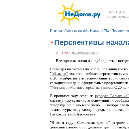
Твой гид по
горнолыжному
Главная
/
Лента новостей
/
Новости ГЛЦ
/
Перспектив
Перспективы начала
(Комментариев: 0)
23.11.2005
Все горнолыжники и сноубордисты с нетерп
Несмотря на отсутствие снега, большинство и
"Абзаково"
является наиболее перспективным в
с 26 октября начать заснеживание горнолыжны
сегодняшний день официальные представители 
"Металлург-Магнитогорск" на Банном
. С 20 но
В прошлом году сезон на
курорте "Завьялиха"
систему искусственного оснежения", - сообщи
утверждение было выполнено. 17 ноября столб
температуры окружающей среды, на оснежение 
Глухов Евгений Алексеевич.
"В этом году "Солнечная долина" откроет с
дополнительного оборудования для производст