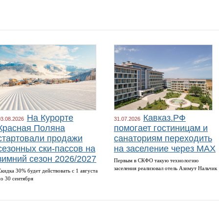
На Курорте
Кавказ.РФ
03.08.2026
31.07.2026
Красная Поляна
помогает гостиницам и
стартовали продажи
санаториям переходить
сезонных ски-пассов на
на заселение через MAX
зимний сезон 2026/2027
Первым в СКФО такую технологию
заселения реализовал отель Азимут Нальчик
Скидка 30% будет действовать с 1 августа
по 30 сентября