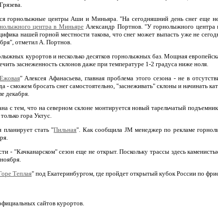
Грязева.
я горнолыжные центры Аши и Миньяра. "На сегодняшний день снег еще не в
нолыжного центра в Миньяре
Александр Портнов. "У горнолыжного центра н
ифика нашей горной местности такова, что снег может выпасть уже не сегодня-
абря", отметил А. Портнов.
олыжных курортов и несколько десятков горнолыжных баз. Мощная европейск
печить заснеженность склонов даже при температуре 1-2 градуса ниже ноля.
Ежовая
" Алексея Афанасьева, главная проблема этого сезона - не в отсутств
ода - сможем бросать снег самостоятельно, "заснеживать" склоны и начинать ка
ле декабря.
зана с тем, что на северном склоне монтируется новый тарельчатый подъемни
только гора Уктус.
 планирует стать "
Пильная
". Как сообщила JM менеджер по рекламе горнол
ря.
и - "Качканарском" сезон еще не открыт. Поскольку трассы здесь каменистые
 ноября.
Горе Теплая
" под Екатеринбургом, где пройдет открытый кубок России по фри
 и официальных сайтов курортов.