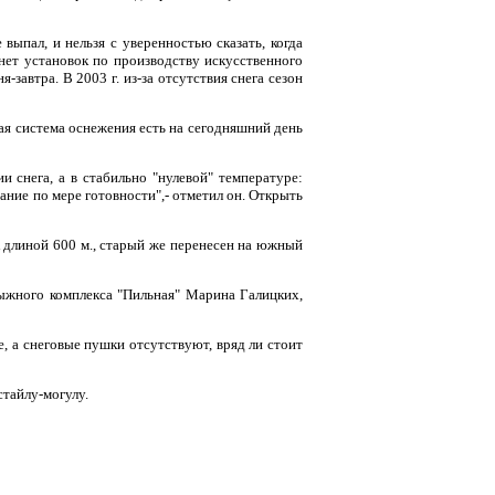
ыпал, и нельзя с уверенностью сказать, когда
ет установок по производству искусственного
завтра. В 2003 г. из-за отсутствия снега сезон
ая система оснежения есть на сегодняшний день
ии снега, а в стабильно "нулевой" температуре:
тание по мере готовности",- отметил он. Открыть
к длиной 600 м., старый же перенесен на южный
ыжного комплекса "Пильная" Марина Галицких,
, а снеговые пушки отсутствуют, вряд ли стоит
стайлу-могулу.