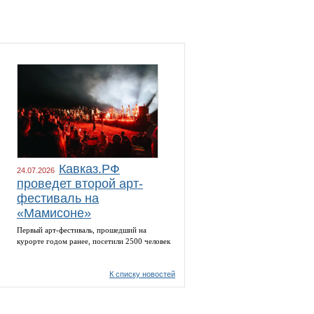
Кавказ.РФ
24.07.2026
проведет второй арт-
фестиваль на
«Мамисоне»
Первый арт-фестиваль, прошедший на
курорте годом ранее, посетили 2500 человек
К списку новостей