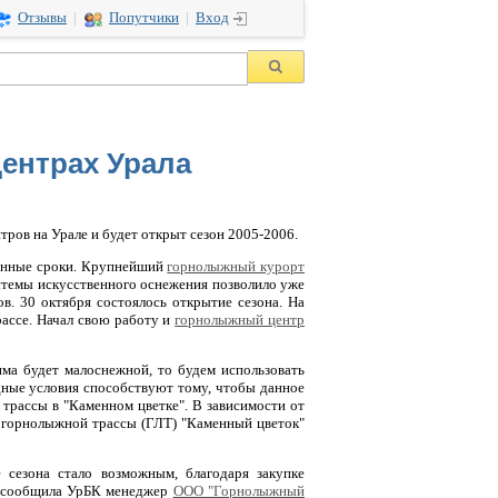
Отзывы
|
Попутчики
|
Вход
ентрах Урала
ров на Урале и будет открыт сезон 2005-2006.
ионные сроки. Крупнейший
горнолыжный курорт
стемы искусственного оснежения позволило уже
в. 30 октября состоялось открытие сезона. На
ассе. Начал свою работу и
горнолыжный центр
има будет малоснежной, то будем использовать
дные условия способствуют тому, чтобы данное
трассы в "Каменном цветке". В зависимости от
р горнолыжной трассы (ГЛТ) "Каменный цветок"
 сезона стало возможным, благодаря закупке
 - сообщила УрБК менеджер
ООО "Горнолыжный