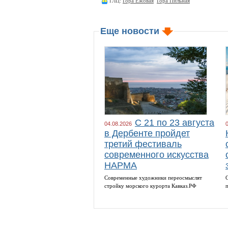
ГЛЦ:
Гора Ежовая
Гора Пильная
Еще новости
С 21 по 23 августа
04.08.2026
в Дербенте пройдет
третий фестиваль
современного искусства
НАРМА
Cовременные художники переосмыслят
cтройку морского курорта Кавказ.РФ