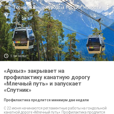

Горнолыжные курорты России: новости

5 лет назад
«Архыз» закрывает на
профилактику канатную дорогу
«Млечный путь» и запускает
«Спутник»
Профилактика продлится минимум две недели
С 22 июня начинаются регламентные работы на гондольной
канатной дороге «Млечный путь». Профилактика продлится