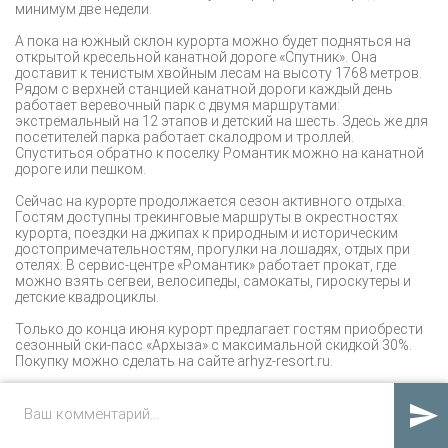
минимум две недели.
А пока на южный склон курорта можно будет подняться на
открытой кресельной канатной дороге «Спутник». Она
доставит к тенистым хвойным лесам на высоту 1768 метров.
Рядом с верхней станцией канатной дороги каждый день
работает веревочный парк с двумя маршрутами:
экстремальный на 12 этапов и детский на шесть. Здесь же для
посетителей парка работает скалодром и троллей.
Спуститься обратно к поселку Романтик можно на канатной
дороге или пешком.
Сейчас на курорте продолжается сезон активного отдыха.
Гостям доступны трекинговые маршруты в окрестностях
курорта, поездки на джипах к природным и историческим
достопримечательностям, прогулки на лошадях, отдых при
отелях. В сервис-центре «Романтик» работает прокат, где
можно взять сегвеи, велосипеды, самокаты, гироскутеры и
детские квадроциклы.
Только до конца июня курорт предлагает гостям приобрести
сезонный ски-пасс «Архыза» с максимальной скидкой 30%.
Покупку можно сделать на сайте arhyz-resort.ru.
Источник:
arhyz-resort.ru

1
ПОЛУЧАТЬ КОММЕНТАРИИ