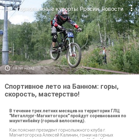

Горнолыжные курорты России: новости

14 лет назад
Спортивное лето на Банном: горы,
скорость, мастерство!
В течение трех летних месяцев на территории ГЛЦ
"Металлург-Магнитогорск" пройдут соревнования по
маунтинбайку (горный велосипед).
Как пояснил президент горнолыжного клуба г.
Магнитогорска Алексей Калинин, гонки на горных