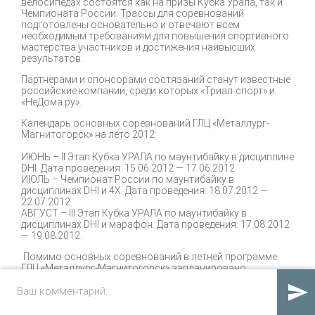
велосипедах состоятся как на призы Кубка Урала, так и
Чемпионата России. Трассы для соревнований
подготовлены основательно и отвечают всем
необходимым требованиям для повышения спортивного
мастерства участников и достижения наивысших
результатов.
Партнерами и спонсорами состязаний станут известные
российские компании, среди которых «Триал-спорт» и
«НеДома.ру».
Календарь основных соревнований ГЛЦ «Металлург-
Магнитогорск» на лето 2012:
ИЮНЬ – II Этап Кубка УРАЛА по маунтибайку в дисциплине
DHI. Дата проведения: 15.06.2012 — 17.06.2012.
ИЮЛЬ – Чемпионат России по маунтибайку в
дисциплинах DHI и 4X. Дата проведения: 18.07.2012 —
22.07.2012.
АВГУСТ – III Этап Кубка УРАЛА по маунтибайку в
дисциплинах DHI и марафон. Дата проведения: 17.08.2012
— 19.08.2012.
Помимо основных соревнований в летней программе
ГЛЦ «Металлург-Магнитогорск» запланировано
множество спортивно-развлекательных и деловых

мероприятий. Так, 8-9 июня горнолыжный центр
совместно с санаторием «Юбилейный» принимает
участников
Конгресса по зимним видам спорта, туризму