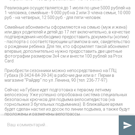
Реализация осуществляется до 1 июля по цене 5000 рублей на
1 человека, семейные - 9 000 руб на 2 или 3 члена семьи, 10 000
руб. - на четверых, 12 500 руб. - для пяти человек.
Семейные абонементы оформляются на семью (муж и жена)
или двух родителей и детей до 17 лет включительно, в качестве
подтверждения необходимо предоставить документы (копии)
- паспорта с соответствующим штампом в них, свидетельство
о рождении ребенка. Для тех, кто оформляет такой абонемент
впервые, дополнительно нужно предоставить две цветные
фотографии размером 3х4 см и внести 100 рублей за Prox
Card.
Приобрести сезонники можно непосредственно на ГЛЦ
Губаха (8-3424-84-39-34) в рабочие дни или в г. Перми в
магазине "Райдер" по ул. Ленина, 90 (тел. 236-77-97).
Сейчас на Губахе идет подготовка к первому летнему
велосезону. Уже успешно опробована система специальных
безопасных крючков для подъема велосипедистов (на
горнолыжке 3 бугельных подъемника). В ближайшее время
будет сделан настил из досок по линии подъема, а также будут
проложены и размечены велотрассы.

Сезон планируется открыть соревнованиями по кросс-кантри
и даунхиллу с Open Air Party. Ориентировочная дата старта -
вторая половина мая.