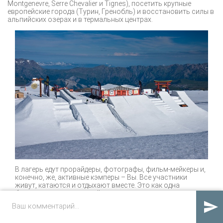
Montgenevre, Serre Chevalier и Tignes), посетить крупные
европейские города (Турин, Гренобль) и восстановить силы в
альпийских озерах и в термальных центрах.
В лагерь едут прорайдеры, фотографы, фильм-мейкеры и,
конечно, же, активные кэмперы – Вы. Все участники
живут, катаются и отдыхают вместе. Это как одна
большая семья, и каждый день вы делитесь друг с другом
опытом и яркими впечатлениями.

По одному ски пассу вы бесплатно получаете: хорошо