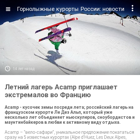

Горнолыжные курорты России: новости

14 лет назад
Летний лагерь Acamp приглашает
экстремалов во Францию
Aсamp - кусочек зимы посреди лета; российский лагерь на
французском курорте Ле Дез Альп, который уже
несколько лет объединяет ньюскулеров, сноубордистов и
маунтинбайкеров в любви к активному виду отдыха.
Aсamp – “вело-сафари”, уникальное предложение покататься
сразу на 5 известных курортах (Alpe d’Huez, Les Deux Alpes,