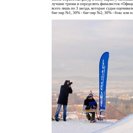
лучшие трюки и определить финалистов «Офици
всего лишь по 3 заезда, которые судьи оценива
биг-эир №1, 30% - биг-эир №2, 30% - бокс или п