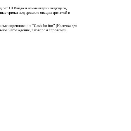
од сет DJ Вайда и комментарии ведущего,
ные трюки под громкие овации зрителей и
лые соревнования “Cash for fun” (Наличка для
ьное награждение, в котором спортсмен