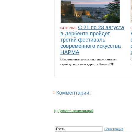
С 21 по 23 августа
04.08.2026
в Дербенте пройдет
третий фестиваль
современного искусства
НАРМА
Cовременные художники переосмыслят
cтройку морского курорта Кавказ.РФ
Комментарии:
[+]
Добавить комментарий
Регистрация