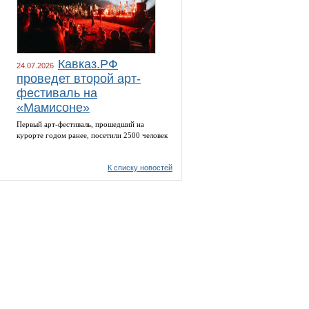
Кавказ.РФ
24.07.2026
проведет второй арт-
фестиваль на
«Мамисоне»
Первый арт-фестиваль, прошедший на
курорте годом ранее, посетили 2500 человек
К списку новостей