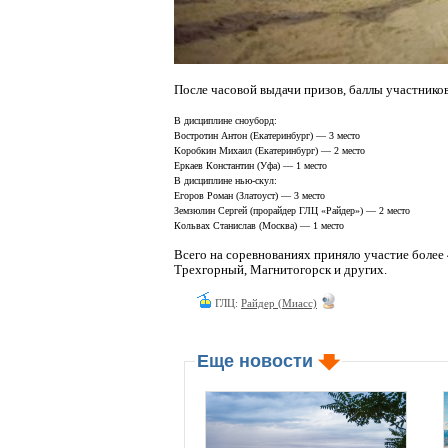
После часовой выдачи призов, баллы участнико
В дисциплине сноуборд:
Востротин Антон (Екатеринбург) — 3 место
Коробкин Михаил (Екатеринбург) — 2 место
Еркаев Константин (Уфа) — 1 место
В дисциплине нью-скул:
Егоров Роман (Златоуст) — 3 место
Земзюлин Сергей (прорайдер ГЛЦ «Райдер») — 2 место
Кольвах Станислав (Москва) — 1 место
Всего на соревнованиях приняло участие более 
Трехгорный, Магнитогорск и других.
ГЛЦ:
Райдер (Миасс)
Еще новости