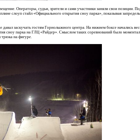
свещение. Операторы, судьи, зрители и сами участники заняли свои позиции. П
плине слоуп стайл «Официального открытия сноу парка», показывая запредель
 давал заскучать гостям Горнолыжного центра. На нижнем боксе начались весе
тия сноу парка на ГЛЦ «Райдер». Смыслом таких соревнований было моментал
 трюка на фигуре.