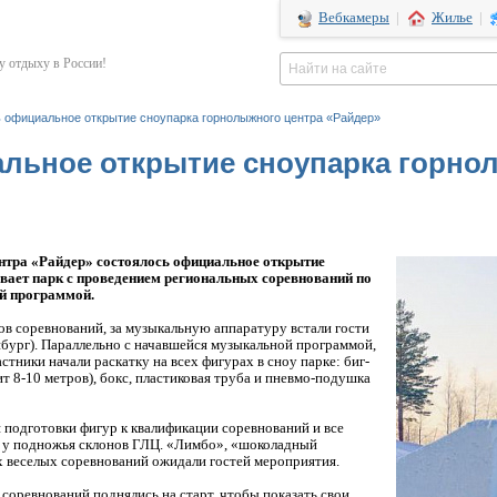
Вебкамеры
|
Жилье
|
 отдыху в России!
 официальное открытие сноупарка горнолыжного центра «Райдер»
льное открытие сноупарка горно
нтра «Райдер» состоялось официальное открытие
вает парк с проведением региональных соревнований по
ой программой.
ов соревнований, за музыкальную аппаратуру встали гости
бург). Параллельно с начавшейся музыкальной программой,
стники начали раскатку на всех фигурах в сноу парке: биг-
ит 8-10 метров), бокс, пластиковая труба и пневмо-подушка
 подготовки фигур к квалификации соревнований и все
й у подножья склонов ГЛЦ. «Лимбо», «шоколадный
гих веселых соревнований ожидали гостей мероприятия.
 соревнований поднялись на старт, чтобы показать свои