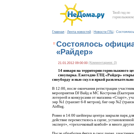
Твой гид по
горнолыжному
Главная
/
Лента новостей
/
Новости ГЛЦ
/
Состоялось
Состоялось официа
«Райдер»
(Комментариев: 0)
21.01.2012 09:00:00
14 января на территории горнолыжного це
сноупарка. Ежегодно ГЛЦ «Райдер» откры
сноуборду и нью скул и яркой развлекательн
В 12:00, после окончания регистрации участник
мероприятия DJ Вайд и МС Кострома (Екатерин
лотереей и конкурсами от магазина «Старт», уча
эир №1 (транзит 6-8 метров), биг-эир №2 (транз
AirBag.
Ровно в 14:00 шейперы центра закрыли парк для
действие переместилось к сцене, установленно
эксперт», «трехочковый ковбой» и много дру
После обработки фигур в сноу парке, участники