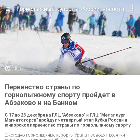

Горнолыжные курорты России: новости

15 лет назад
Первенство страны по
горнолыжному спорту пройдет в
Абзаково и на Банном
С 17 по 23 декабря на ГЛЦ "Абзаково" и ГЛЦ "Металлург-
Магнитогорск" пройдут четвертый этап Кубка России и
юниорское первенство страны по горнолыжному спорту.
Ежегодно горнолыжные курорты Урала проводят десятки
спортивных мероприятий. Большая часть из них