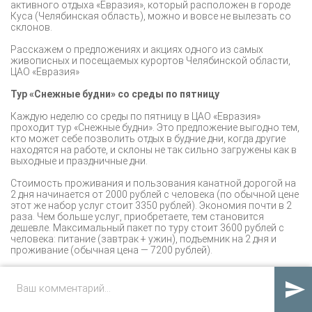
активного отдыха «Евразия», который расположен в городе
Куса (Челябинская область), можно и вовсе не вылезать со
склонов.
Расскажем о предложениях и акциях одного из самых
живописных и посещаемых курортов Челябинской области,
ЦАО «Евразия»
Тур
«Снежные будни» со среды по пятницу
Каждую неделю со среды по пятницу в ЦАО «Евразия»
проходит тур «Снежные будни». Это предложение выгодно тем,
кто может себе позволить отдых в будние дни, когда другие
находятся на работе, и склоны не так сильно загружены как в
выходные и праздничные дни.
Стоимость проживания и пользования канатной дорогой на
2 дня начинается от 2000 рублей с человека (по обычной цене
этот же набор услуг стоит 3350 рублей). Экономия почти в 2
раза. Чем больше услуг, приобретаете, тем становится
дешевле. Максимальный пакет по туру стоит 3600 рублей с
человека: питание (завтрак + ужин), подъемник на 2 дня и
проживание (обычная цена — 7200 рублей).
Тариф «Снежные будни»

Данный тариф рассчитан на гостей, у которых нет своего
снаряжения и могут позволить себе активный отдых в будние