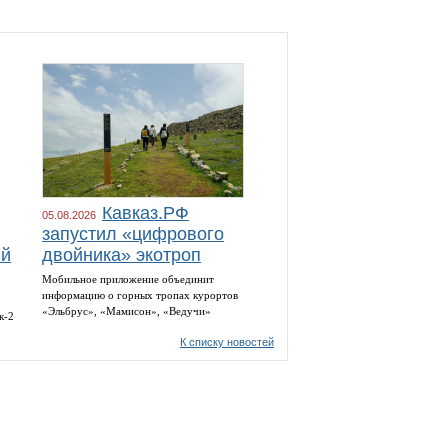
Кавказ.РФ
05.08.2026
запустил «цифрового
ий
двойника» экотроп
Мобильное приложение объединит
информацию о горных тропах курортов
«Эльбрус», «Мамисон», «Ведучи»
к-2
К списку новостей