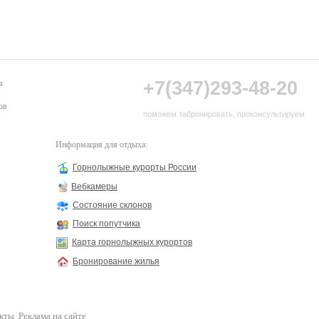
+7(347)293-48-20
я
ов
поможем забронировать, проконсультируем
Информация для отдыха:
Горнолыжные курорты России
Вебкамеры
Состояние склонов
Поиск попутчика
Карта горнолыжных курортов
Бронирование жилья
кты
Реклама на сайте