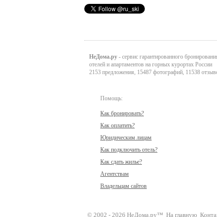
НеДома.ру
- сервис гарантированного бронировани
отелей и апартаментов на горных курортах России
2153 предложения, 15487 фотографий, 11538 отзыв
Помощь:
Как бронировать?
Как оплатить?
Юридическим лицам
Как подключить отель?
Как сдать жилье?
Агентствам
Владельцам сайтов
© 2002 - 2026 НеДома.ру™
На главную
Конта