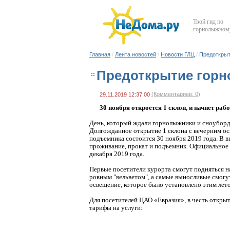
Твой гид по
горнолыжному
Главная
/
Лента новостей
/
Новости ГЛЦ
/
Предоткрыт
Предоткрытие горн
(Комментариев: 0)
29.11.2019 12:37:00
30 ноября откроется 1 склон, и начнет ра
День, который ждали горнолыжники и сноуборд
Долгожданное открытие 1 склона с вечерним ос
подъемника состоится 30 ноября 2019 года. В 
проживание, прокат и подъемник. Официальное 
декабря 2019 года.
Первые посетители курорта смогут подняться н
ровным "вельветом", а самые выносливые смогут
освещение, которое было установлено этим лет
Для посетителей ЦАО «Евразия», в честь откры
тарифы на услуги: