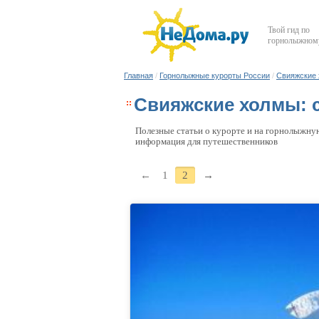
Твой гид по
горнолыжному
Главная
/
Горнолыжные курорты России
/
Свияжские
Свияжские холмы: 
Полезные статьи о курорте и на горнолыжную
информация для путешественников
←
1
2
→