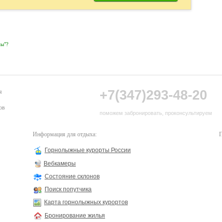
лмы"?
+7(347)293-48-20
я
ов
поможем забронировать, проконсультируем
Информация для отдыха:
П
Горнолыжные курорты России
Вебкамеры
Состояние склонов
Поиск попутчика
Карта горнолыжных курортов
Бронирование жилья