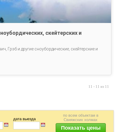
ноубордических, скейтерских и
вич, Грэб и другие сноубордические, скейтерские и
11 - 11 из 11
по всем объектам в
дата выезда
Свияжских холмах