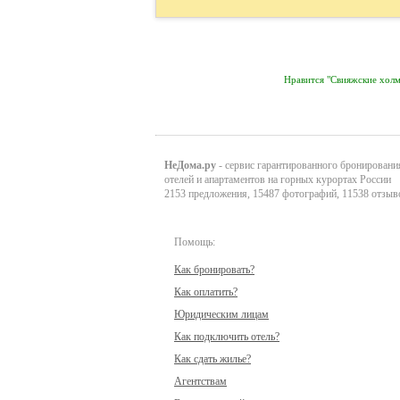
Нравится "Свияжские хо
НеДома.ру
- сервис гарантированного бронировани
отелей и апартаментов на горных курортах России
2153 предложения, 15487 фотографий, 11538 отзыв
Помощь:
Как бронировать?
Как оплатить?
Юридическим лицам
Как подключить отель?
Как сдать жилье?
Агентствам