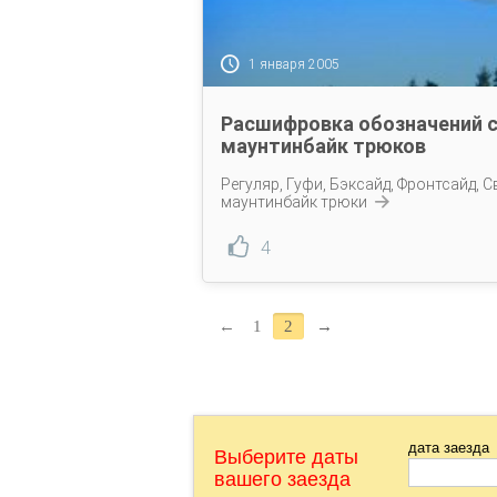
1 января 2005
Расшифровка обозначений с
маунтинбайк трюков
Регуляр, Гуфи, Бэксайд, Фронтсайд, С
маунтинбайк трюки
4
←
1
2
→
дата заезда
Выберите даты
вашего заезда