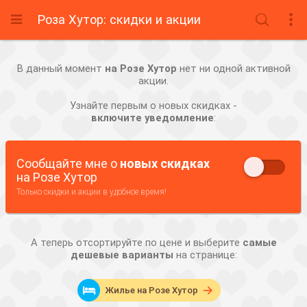
Роза Хутор: скидки и акции



В данный момент
на Розе Хутор
нет ни одной активной
акции.
Узнайте первым о новых скидках -
включите уведомление
:
Сообщайте мне о
новых скидках
на Розе Хутор
Только скидки и акции в удобное время!
А теперь отсортируйте по цене и выберите
самые
дешевые варианты
на странице:

Жилье на Розе Хутор
