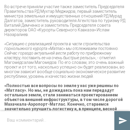
Во встрече приняли участие также заместитель Председателя
Правительства РД Мухтар Меджидов, первый заместитель
министра земельных и имущественных отношений РД Мурад
Далгатов, заместитель руководителя Агентства по туризму РД
Виталий Демченко и заместитель Председателя совета
директоров ОАО «Курорты Северного Кавказа» Ислам
Назаралиев.
«Ситуацию с реализацией проекта в части строительства
горнолыжного курорта «Матлас» мы отслеживаем постоянно.
Сейчас гораздо актуальней вести работу по прибрежному
кластеру, поставить ее на очень быстрые рельсы»
, - отметил
Магомедсалам Магомедов. По его словам, это очень важный
проект и от того, насколько успешно он будет реализован, во
многом зависит вообще социально-экономическое развитие
республики, уровень и качество жизни людей.
«Полностью все вопросы по земле у нас уже решены по
«Матласу». Но мы, не дожидаясь пока нам передадут
остальные земли, стали заниматься проектированием
объектов внешней инфраструктуры, в том числе дорогой
Махачкала-Аэропорт-Матлас. Конечно, стараемся
значительно улучшить логистику и, в принципе, весной
следующего года мы планируем выйти на площадку и
начинать строить – и объекты внутренней

инфраструктуры и внешней»
, - заявил Ахмед Билалов.