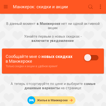
Манжерок: скидки и акции



В данный момент
в Манжероке
нет ни одной активной
акции.
Узнайте первым о новых скидках -
включите уведомление
:
Сообщайте мне о
новых скидках
в Манжероке
Только скидки и акции в удобное время!
А теперь отсортируйте по цене и выберите
самые
дешевые варианты
на странице:

Жилье в Манжероке
