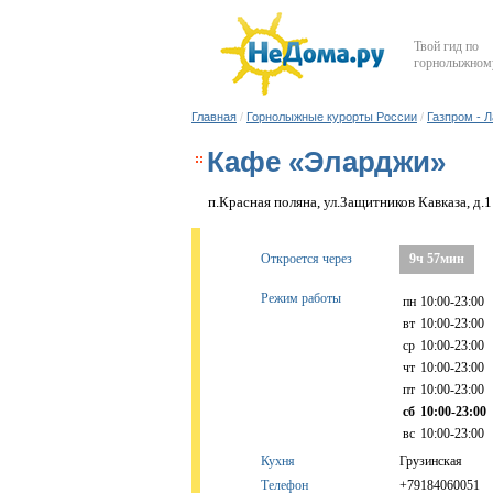
Твой гид по
горнолыжному
Главная
/
Горнолыжные курорты России
/
Газпром - 
Кафе «Эларджи»
п.Красная поляна, ул.Защитников Кавказа, д.
Откроется через
9ч 57мин
Режим работы
пн
10:00-23:00
вт
10:00-23:00
ср
10:00-23:00
чт
10:00-23:00
пт
10:00-23:00
сб
10:00-23:00
вс
10:00-23:00
Кухня
Грузинская
Телефон
+79184060051