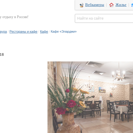
Вебкамеры
|
Жилье
|
 отдыху в России!
Лаура
/
Рестораны и кафе
/
Кафе
/
Кафе «Эларджи»
118