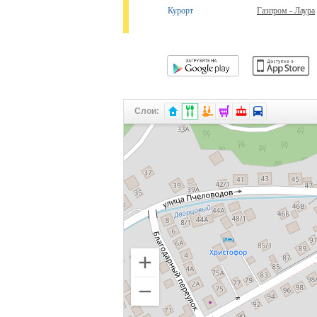
Курорт
Газпром - Лаура
Слои: