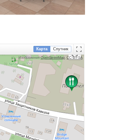
Карта
Спутник
Изображения
OpenStreetMap
,
CC-BY-SA