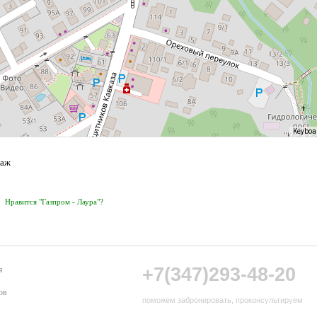
Keyboa
таж
Нравится "Газпром - Лаура"?
+7(347)293-48-20
я
ов
поможем забронировать, проконсультируем