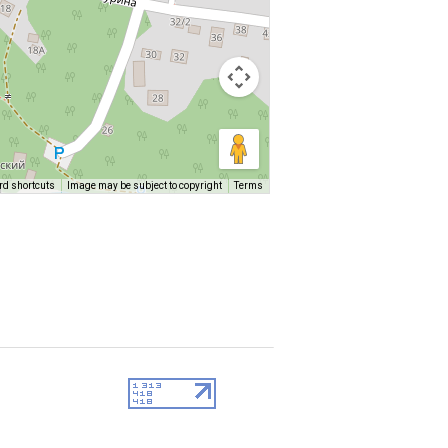
rd shortcuts
Image may be subject to copyright
Terms