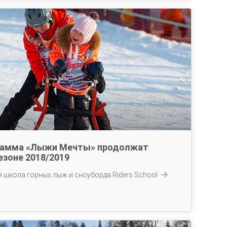
ограмма «Лыжи Мечты» продолжат
езоне 2018/2019
школа горных лыж и сноуборда Riders School