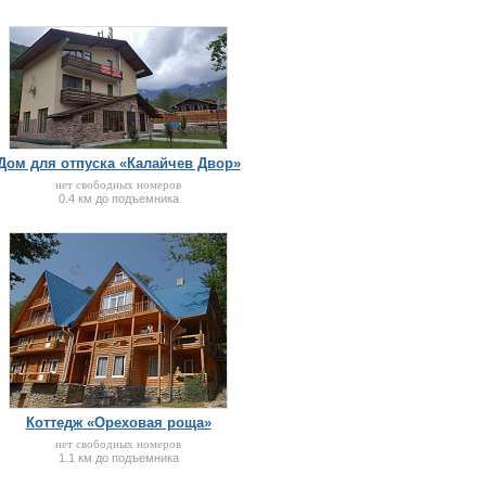
Дом для отпуска «Калайчев Двор»
нет свободных номеров
0.4 км до подъемника
Коттедж «Ореховая роща»
нет свободных номеров
1.1 км до подъемника