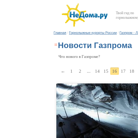
Твой гид по
горнолыжному
Главная
/
Горнолыжные курорты России
/
Газпром - 
Новости Газпрома
Что нового в Газпроме?
←
1
2
...
14
15
16
17
18