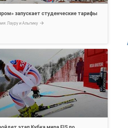
зпром» запускает студенческие тарифы
ия: Лауру и Альпику
ройдет этап Кубка мира FIS по