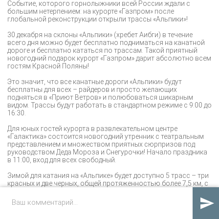
Событие, которого горнолыжники всей России ждали с
большим нетерпением: на курорте «Газпром» после
глобальной реконструкции открыли трассы «Альпики»!
30 декабря на склоны «Альпики» (хребет Аибги) в течение
всего дня можно будет бесплатно подниматься на канатной
дороге и бесплатно кататься по трассам. Такой приятный
новогодний подарок курорт «Газпром» дарит абсолютно всем
гостям Красной Поляны!
Это значит, что все канатные дороги «Альпики» будут
бесплатны для всех – райдеров и просто желающих
подняться в «Приют Ветров» и полюбоваться шикарным
видом. Трассы будут работать в стандартном режиме с 9:00 до
16:30.
Для юных гостей курорта в развлекательном центре
«Галактика» состоится новогодний утренник с театральным
представлением и множеством приятных сюрпризов под
руководством Деда Мороза и Снегурочки! Начало праздника
в 11:00, вход для всех свободный.
Зимой для катания на «Альпике» будет доступно 5 трасс – три
красных и две черных, общей протяженностью более 7,5 км, с
перепадом высот до 1156 метров. А также детский склон с
траволатором (удобная дорожка для подъема) и детский клуб

в горном приюте на высоте 1100 м.