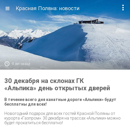

Красная Поляна: новости

9 лет назад
30 декабря на склонах ГК
«Альпика» день открытых дверей
В течение всего дня канатные дороги «Альпики» будут
бесплатны для всех!
Новогодний подарок для всех гостей Красной Поляны от
курорта «Газпром»: 30 декабря на трассах «Альпики» можно
будет прокатиться бесплатно!