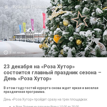

Красная Поляна: новости

9 лет назад
23 декабря на «Роза Хутор»
состоится главный праздник сезона –
День «Роза Хутор»
В этом году гостей курорта снова ждет яркая и веселая
праздничная программа.
День «Роза Хутор» пройдет сразу на трех площадках:
в Роза Долине на площади Роза с 10:00 до 20:00