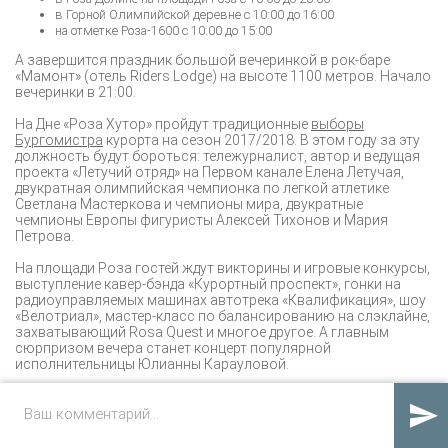
в Горной Олимпийской деревне с 10:00 до 16:00
на отметке Роза-1600 с 10:00 до 15:00
А завершится праздник большой вечеринкой в рок-баре
«Мамонт» (отель Riders Lodge) на высоте 1100 метров. Начало
вечеринки в 21:00.
На Дне «Роза Хутор» пройдут традиционные
выборы
Бургомистра
курорта на сезон 2017/2018. В этом году за эту
должность будут бороться: тележурналист, автор и ведущая
проекта «Летучий отряд» на Первом канале Елена Летучая,
двукратная олимпийская чемпионка по легкой атлетике
Светлана Мастеркова и чемпионы мира, двукратные
чемпионы Европы фигуристы Алексей Тихонов и Мария
Петрова.
На площади Роза гостей ждут викторины и игровые конкурсы,
выступление кавер-бэнда «Курортный проспект», гонки на
радиоуправляемых машинах автотрека «Квалификация», шоу
«Велотриал», мастер-класс по балансированию на слэклайне,
захватывающий Rosa Quest и многое другое. А главным
сюрпризом вечера станет концерт популярной
исполнительницы Юлианны Карауловой.
В Горной Олимпийской деревне для маленьких гостей

готовится детская анимационная игровая программа и
интерактивная сказка «Борьба за зиму».