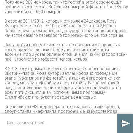
Поляне
на 800 номеров, так что гостей в этом сезоне будут
принимать уже 6 отелей. Общий номерной фонд на Розе Хутор
увеличится до 1600 номеров.
В сезоне 2011/2012, который открылся 24 декабря, Розу
Хутор посетило более 100 тысяч человек, что в 2,5 раза
больше, чем годом ранее, когда курорт начал свою историю в
качестве самого передового горнолыжного центра страны.
Цены на ски-пасы
уже известны: по сравнению с прошлым
годом произошло некоторое увеличение стоимости
абонементов и установлены ограничения на 4-х часовой ски-
пас - утром его приобрести теперь нельзя.
В 2013 году в рамках очередных тестовых соревнований в
Экстрим-парке «Роза Хутор» запланировано проведение
этапа Кубка мира по фристайлу в лыжной акробатике, ски-
кроссу, могулу, хаф-пайпу и слоуп-стайлу. В России такой
представительный турнир по фристайлу одновременно по
всем пяти дисциплинам, включенным в программу
Олимпийских игр, будет проводиться впервые.
Специалисты FIS подтвердили, что трассы для ски-кросса,
слоуп-стайла и хаф-пайпа, построенные на курорте Роза
Хутор, полностью соответствуют всем требованиям FIS и
смогут принять международные соревнования.

Алена Аксенова специально для НеДома.ру.