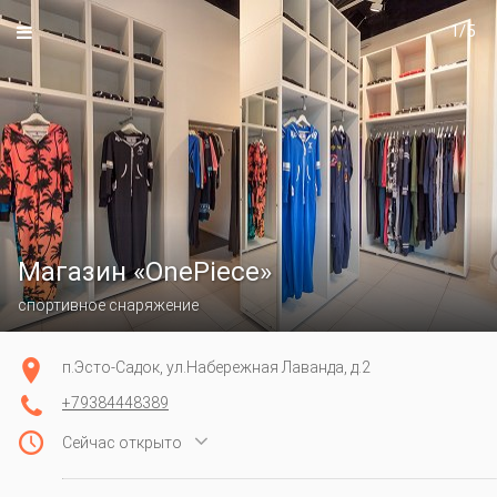
1/5
Магазин «OnePiece»
спортивное снаряжение
п.Эсто-Садок, ул.Набережная Лаванда, д.2
+79384448389

Сейчас открыто