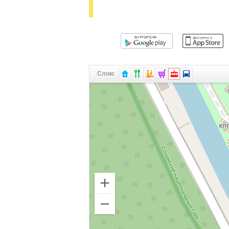
Слои: