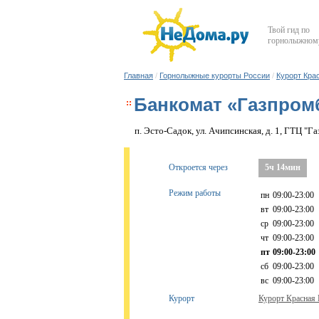
Твой гид по
горнолыжному
Главная
/
Горнолыжные курорты России
/
Курорт Кра
Банкомат «Газпром
п. Эсто-Садок, ул. Ачипсинская, д. 1, ГТЦ "
Откроется через
5ч 14мин
Режим работы
пн
09:00-23:00
вт
09:00-23:00
ср
09:00-23:00
чт
09:00-23:00
пт
09:00-23:00
сб
09:00-23:00
вс
09:00-23:00
Курорт
Курорт Красная