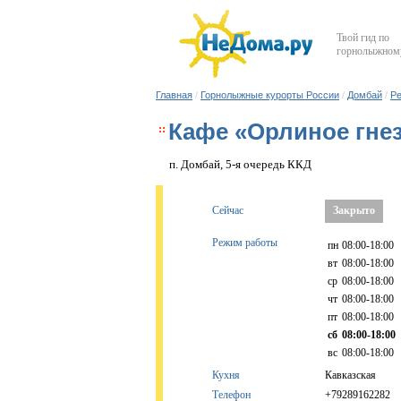
Твой гид по
горнолыжному
Главная
/
Горнолыжные курорты России
/
Домбай
/
Ре
Кафе «Орлиное гне
п. Домбай, 5-я очередь ККД
Сейчас
Закрыто
Режим работы
пн
08:00-18:00
вт
08:00-18:00
ср
08:00-18:00
чт
08:00-18:00
пт
08:00-18:00
сб
08:00-18:00
вс
08:00-18:00
Кухня
Кавказская
Телефон
+79289162282