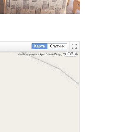
Карта
Спутник
Изображения
OpenStreetMap
,
CC-BY-SA