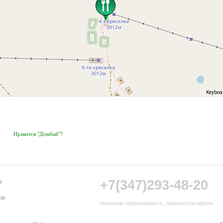
Keyboa
Нравится "Домбай"?
+7(347)293-48-20
я
ов
поможем забронировать, проконсультируем