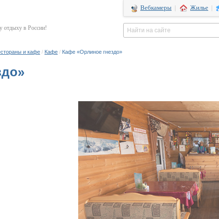
Вебкамеры
|
Жилье
|
 отдыху в России!
стораны и кафе
/
Кафе
/
Кафе «Орлиное гнездо»
здо»